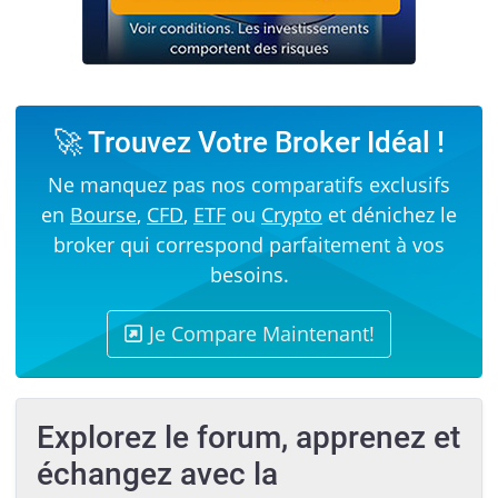
🚀 Trouvez Votre Broker Idéal !
Ne manquez pas nos comparatifs exclusifs
en
Bourse
,
CFD
,
ETF
ou
Crypto
et dénichez le
broker qui correspond parfaitement à vos
besoins.
Je Compare Maintenant!
Explorez le forum, apprenez et
échangez avec la