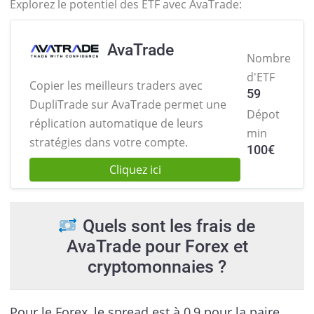
Explorez le potentiel des ETF avec AvaTrade:
AvaTrade
Nombre
d'ETF
Copier les meilleurs traders avec
59
DupliTrade sur AvaTrade permet une
Dépot
réplication automatique de leurs
min
stratégies dans votre compte.
100
€
Cliquez ici
Quels sont les frais de
AvaTrade pour Forex et
cryptomonnaies ?
Pour le Forex, le spread est à 0,9 pour la paire