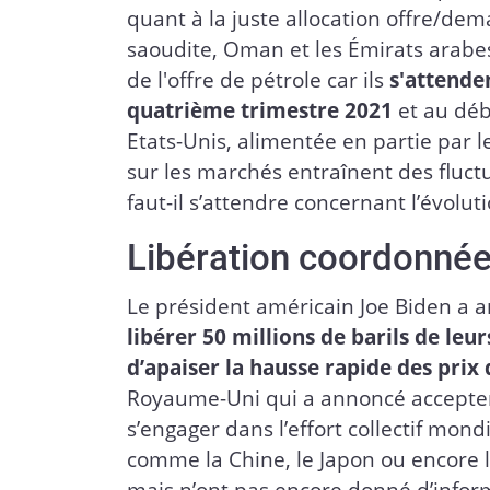
quant à la juste allocation offre/de
saoudite, Oman et les Émirats arabes 
de l'offre de pétrole car ils
s'attende
quatrième trimestre 2021
et au déb
Etats-Unis, alimentée en partie par le
sur les marchés entraînent des fluct
faut-il s’attendre concernant l’évolut
Libération coordonnée
Le président américain Joe Biden 
libérer 50 millions de barils de leu
d’apaiser la hausse rapide des prix
Royaume-Uni qui a annoncé accepter de
s’engager dans l’effort collectif mond
comme la Chine, le Japon ou encore 
mais n’ont pas encore donné d’informa