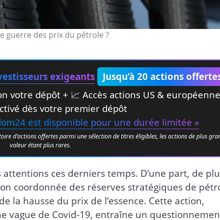
e guerre des prix du pétrole ?
estisseurs exigeants
Jusqu’à 20 actions offerte
elon votre dépôt + 📈 Accès actions US & européenn
ctivé dès votre premier dépôt
edom24 est disponible pour une durée limitée »
e d’actions offertes parmi une sélection de titres éligibles, les actions de plus gr
valeur étant plus rares.
s attentions ces derniers temps. D’une part, de pl
ion coordonnée des réserves stratégiques de pétr
e la hausse du prix de l’essence. Cette action,
me vague de Covid-19, entraîne un questionnemen