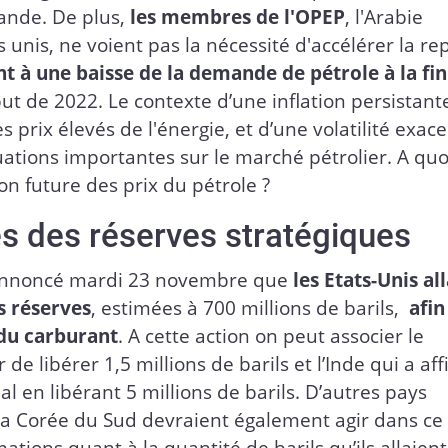
mande. De plus,
les membres de l'OPEP
, l'Arabie
unis, ne voient pas la nécessité d'accélérer la re
nt à une baisse de la demande de pétrole à la fi
ut de 2022. Le contexte d’une inflation persistant
s prix élevés de l'énergie, et d’une volatilité exac
uations importantes sur le marché pétrolier. A quo
ion future des prix du pétrole ?
s des réserves stratégiques
a annoncé mardi 23 novembre que
les Etats-Unis al
rs réserves
, estimées à 700 millions de barils,
afin
 du carburant
. A cette action on peut associer le
 libérer 1,5 millions de barils et l’Inde qui a af
ial en libérant 5 millions de barils. D’autres pays
la Corée du Sud devraient également agir dans ce
tions quant à la quantité de barils qu’ils allaient