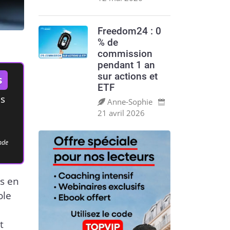
Freedom24 : 0
% de
commission
pendant 1 an
sur actions et
s
ETF
es
Anne‑Sophie
21 avril 2026
ande
us en
ole
t