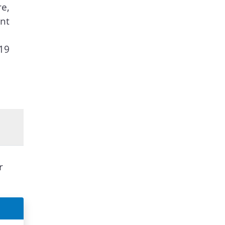
re,
ent
-19
r