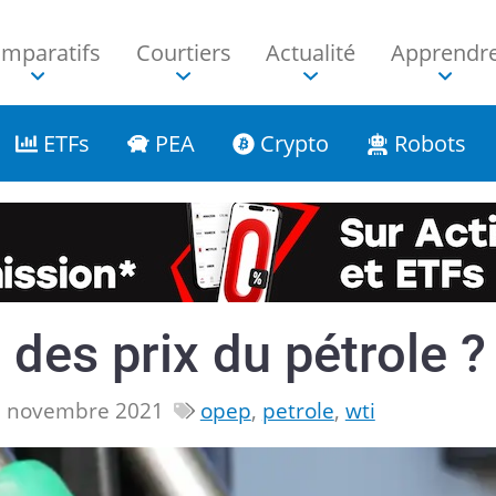
mparatifs
Courtiers
Actualité
Apprendr
ETFs
PEA
Crypto
Robots
 des prix du pétrole ?
26 novembre 2021
opep
,
petrole
,
wti