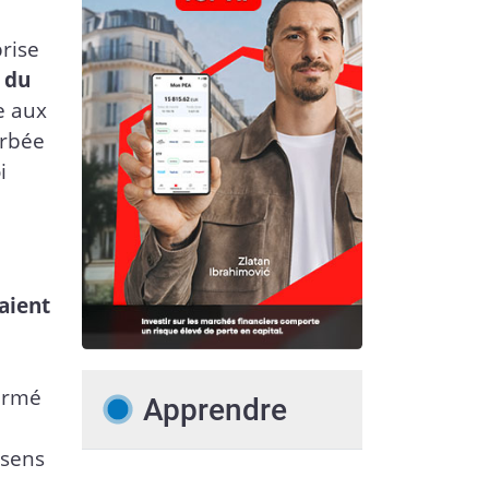
prise
n du
e aux
erbée
i
laient
firmé
Apprendre
 sens