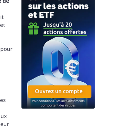
e de
it
 et
 pour
res
aux
leur