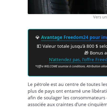
Vers un
💎
Avantage Freedom24 pour inv
💵 Valeur totale jusqu’à 800 $ s
🎁 Bonus a
N’attendez pas, l’offre Fre
*Offre WELCOME soumise à conditions. Attribution aléatoir
Le pétrole est au centre de toutes le
plus de pays ont entamé une libérat
afin de soulager les consommateurs d
associée aux craintes d’une cinquiè