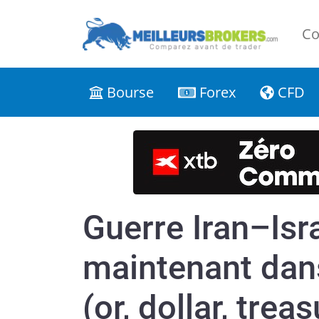
Co
Bourse
Forex
CFD
Guerre Iran–Isra
maintenant dans
(or, dollar, trea