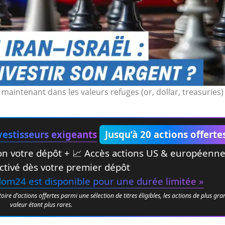
 maintenant dans les valeurs refuges (or, dollar, treasuries)
estisseurs exigeants
Jusqu’à 20 actions offerte
elon votre dépôt + 📈 Accès actions US & européenn
ctivé dès votre premier dépôt
edom24 est disponible pour une durée limitée »
e d’actions offertes parmi une sélection de titres éligibles, les actions de plus gr
valeur étant plus rares.