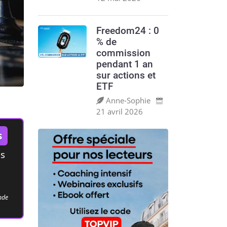
Freedom24 : 0
% de
commission
pendant 1 an
sur actions et
ETF
Anne‑Sophie
21 avril 2026
s
es
ande