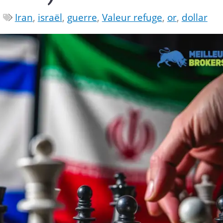
Iran
,
israël
,
guerre
,
Valeur refuge
,
or
,
dollar