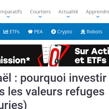
mparatifs
Courtiers
Actualité
Apprendr
ETFs
PEA
Crypto
Robots
ël : pourquoi investir
 les valeurs refuges
suries)