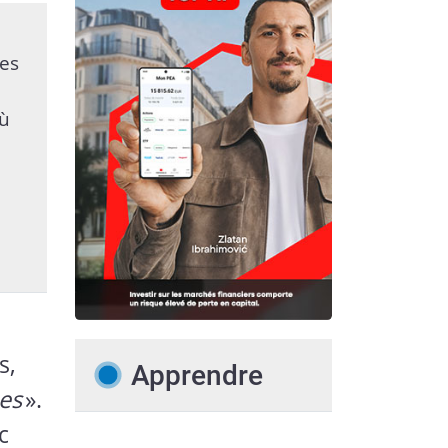
des
où
s,
Apprendre
ues
».
c