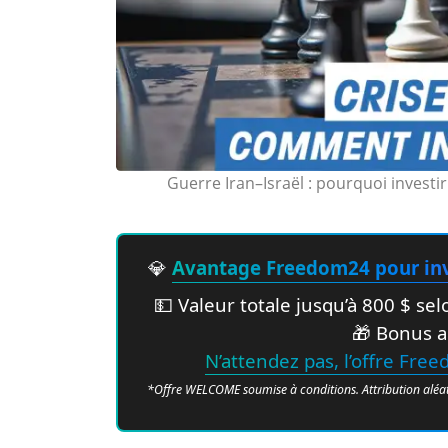
Guerre Iran–Israël : pourquoi investir
💎
Avantage Freedom24 pour inv
💵 Valeur totale jusqu’à 800 $ s
🎁 Bonus a
N’attendez pas, l’offre Fre
*Offre WELCOME soumise à conditions. Attribution aléatoir