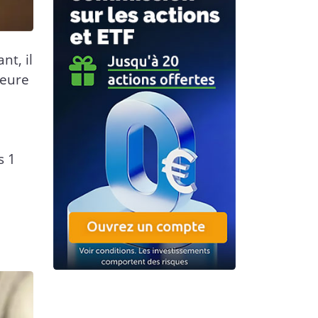
nt, il
jeure
s 1