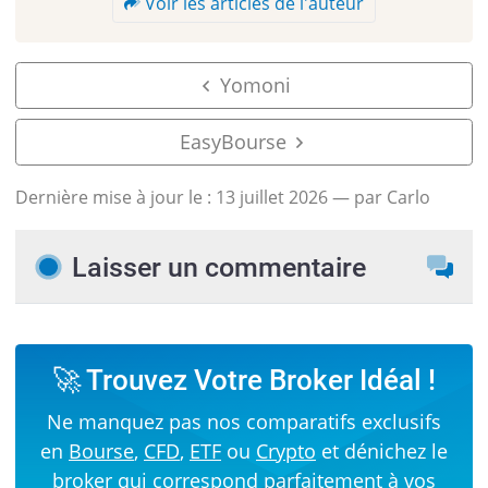
Voir les articles de l'auteur
Yomoni
EasyBourse
Dernière mise à jour le :
13 juillet 2026
— par Carlo
Laisser un commentaire
🚀 Trouvez Votre Broker Idéal !
Ne manquez pas nos comparatifs exclusifs
en
Bourse
,
CFD
,
ETF
ou
Crypto
et dénichez le
broker qui correspond parfaitement à vos