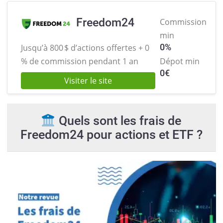
Freedom24
Commission
min
0%
Jusqu’à 800 $ d’actions offertes +
0
% de commission pendant 1 an
Dépot min
0
€
Visiter le site
Quels sont les frais de
Freedom24 pour actions et ETF ?