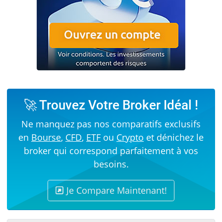
🚀 Trouvez Votre Broker Idéal !
Ne manquez pas nos comparatifs exclusifs
en
Bourse
,
CFD
,
ETF
ou
Crypto
et dénichez le
broker qui correspond parfaitement à vos
besoins.
Je Compare Maintenant!