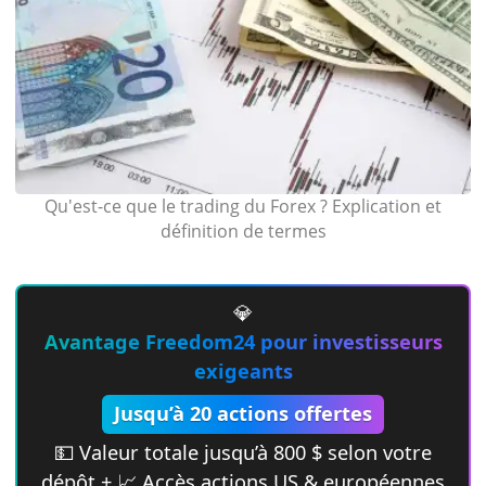
Qu'est-ce que le trading du Forex ? Explication et
définition de termes
💎
Avantage Freedom24 pour investisseurs
exigeants
Jusqu’à 20 actions offertes
💵 Valeur totale jusqu’à 800 $ selon votre
dépôt + 📈 Accès actions US & européennes