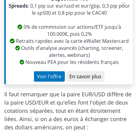
Spreads
: 0,1 pip sur eur/usd et eur/gbp, 0,3 pip pour
Previous
Next
le sp500 et 0,8 pip pour le CAC40
0% de commission sur actions/ETF jusqu’à
100.000€, puis 0,2%
Retraits rapides avec la carte eWallet Mastercard
Outils d’analyse avancés (charting, screener,
alertes, webinars)
Nouveau PEA pour les résidents français
Voir l'offre
En savoir plus
Il faut remarquer que la paire EUR/USD diffère de
la paire USD/EUR et qu'elles font l'objet de deux
cotations séparées, tout en étant étroitement
liées. Ainsi, si on a des euros à échanger contre
des dollars américains, on peut :