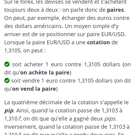
Sur le forex, les devises se vendent et s'achètent
toujours deux à deux : on parle donc de
paires
.
On peut, par exemple, échanger des euros contre
des dollars américains. Un moyen simple d'y
arriver est de se positionner sur paire EUR/USD.
Lorsque la paire EUR/USD a une
cotation
de
1,3105, on peut :
soit acheter 1 euro contre 1,3105 dollars (on
dit qu'
on achète la paire
)
soit vendre 1 euro contre 1,3105 dollars (on dit
qu'
on vend la paire
)
La quatrième décimale de la cotation s'appelle le
pip
. Ainsi, quand la cotation passe de 1,310
5
à
1,310
7
, on dit que qu'elle a gagné deux
pips
.
Inversement, quand la cotation passe de 1,310
5
à
1,310
3
, on dit que qu'elle a perdu deux
pips
. En