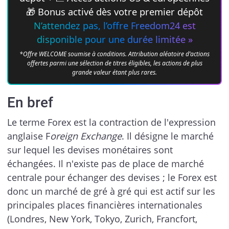
🎁 Bonus activé dès votre premier dépôt
N’attendez pas, l’offre Freedom24 est
disponible pour une durée limitée »
*Offre WELCOME soumise à conditions. Attribution aléatoire d’actions
offertes parmi une sélection de titres éligibles, les actions de plus
grande valeur étant plus rares.
En bref
Le terme Forex est la contraction de l'expression
anglaise F
oreign Exchange
. Il désigne le marché
sur lequel les devises monétaires sont
échangées. Il n'existe pas de place de marché
centrale pour échanger des devises ; le Forex est
donc un marché de gré à gré qui est actif sur les
principales places financières internationales
(Londres, New York, Tokyo, Zurich, Francfort,