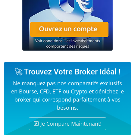
🚀 Trouvez Votre Broker Idéal !
Ne manquez pas nos comparatifs exclusifs
en
Bourse
,
CFD
,
ETF
ou
Crypto
et dénichez le
broker qui correspond parfaitement à vos
besoins.
Je Compare Maintenant!