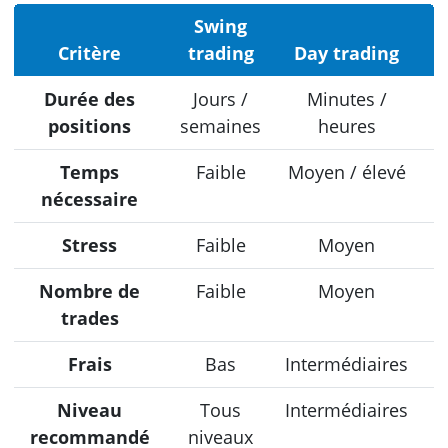
Swing
Critère
trading
Day trading
Durée des
Jours /
Minutes /
S
positions
semaines
heures
Temps
Faible
Moyen / élevé
nécessaire
Stress
Faible
Moyen
Nombre de
Faible
Moyen
trades
Frais
Bas
Intermédiaires
Niveau
Tous
Intermédiaires
recommandé
niveaux