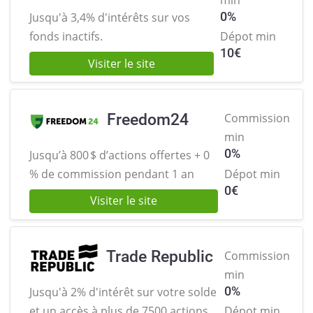
0%
Jusqu'à 3,4% d'intérêts sur
vos
fonds inactifs.
Dépot min
10
€
Visiter le site
Freedom24
Commission
min
0%
Jusqu’à 800 $ d’actions offertes +
0
% de commission pendant 1 an
Dépot min
0
€
Visiter le site
Trade Republic
Commission
min
0%
Jusqu'à 2% d'intérêt sur votre solde
et
un accès à plus de 7500 actions.
Dépot min