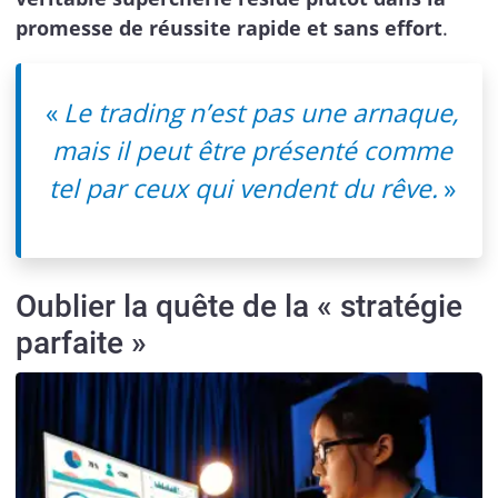
promesse de réussite rapide et sans effort
.
«
Le trading n’est pas une arnaque,
mais il peut être présenté comme
tel par ceux qui vendent du rêve.
»
Oublier la quête de la « stratégie
parfaite »