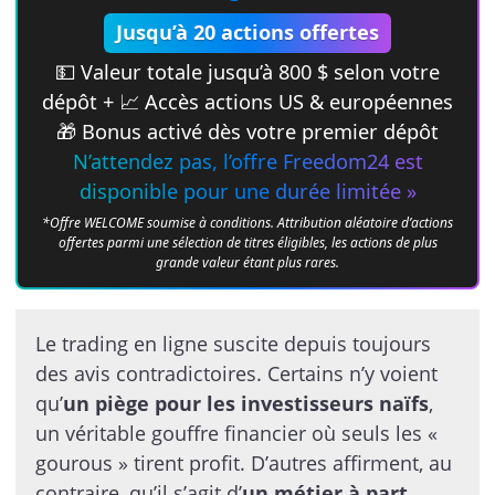
Jusqu’à 20 actions offertes
💵 Valeur totale jusqu’à 800 $ selon votre
dépôt + 📈 Accès actions US & européennes
🎁 Bonus activé dès votre premier dépôt
N’attendez pas, l’offre Freedom24 est
disponible pour une durée limitée »
*Offre WELCOME soumise à conditions. Attribution aléatoire d’actions
offertes parmi une sélection de titres éligibles, les actions de plus
grande valeur étant plus rares.
Le trading en ligne suscite depuis toujours
des avis contradictoires. Certains n’y voient
qu’
un piège pour les investisseurs naïfs
,
un véritable gouffre financier où seuls les «
gourous » tirent profit. D’autres affirment, au
contraire, qu’il s’agit d’
un métier à part