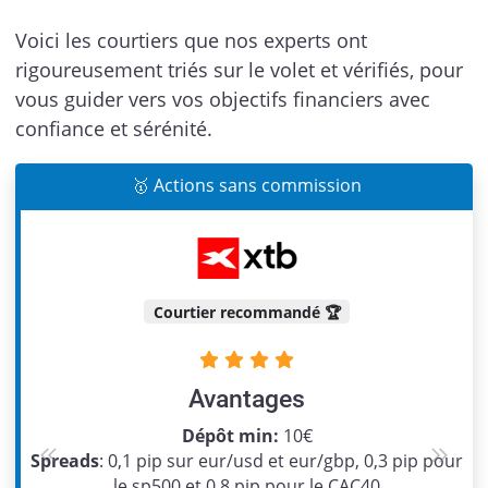
Voici les courtiers que nos experts ont
rigoureusement triés sur le volet et vérifiés, pour
vous guider vers vos objectifs financiers avec
confiance et sérénité.
🥇 Actions sans commission
Courtier recommandé 🏆
Avantages
Dépôt min:
10€
Spreads
: 0,1 pip sur eur/usd et eur/gbp, 0,3 pip pour
Previous
Next
le sp500 et 0,8 pip pour le CAC40