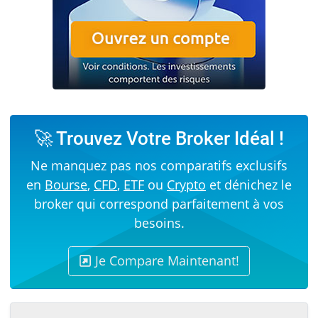
🚀 Trouvez Votre Broker Idéal !
Ne manquez pas nos comparatifs exclusifs
en
Bourse
,
CFD
,
ETF
ou
Crypto
et dénichez le
broker qui correspond parfaitement à vos
besoins.
Je Compare Maintenant!