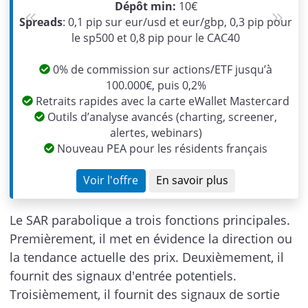
Dépôt min:
10€
Spreads
: 0,1 pip sur eur/usd et eur/gbp, 0,3 pip pour
Previous
Next
le sp500 et 0,8 pip pour le CAC40
0% de commission sur actions/ETF jusqu’à
100.000€, puis 0,2%
Retraits rapides avec la carte eWallet Mastercard
Outils d’analyse avancés (charting, screener,
alertes, webinars)
Nouveau PEA pour les résidents français
Voir l'offre
En savoir plus
Le SAR parabolique a trois fonctions principales.
Premièrement, il met en évidence la direction ou
la tendance actuelle des prix. Deuxièmement, il
fournit des signaux d'entrée potentiels.
Troisièmement, il fournit des signaux de sortie