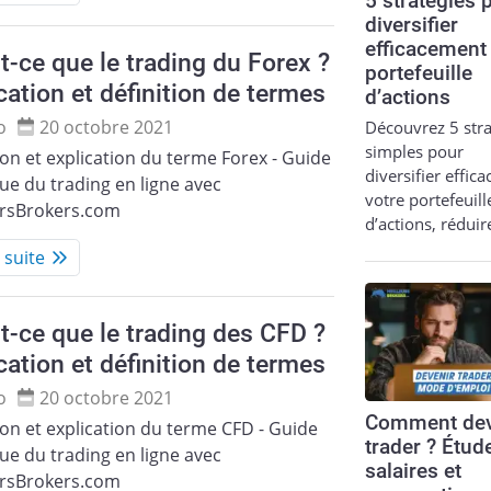
5 stratégies 
diversifier
efficacement
t-ce que le trading du Forex ?
portefeuille
cation et définition de termes
d’actions
o
20 octobre 2021
Découvrez 5 stra
simples pour
ion et explication du terme Forex - Guide
diversifier effic
que du trading en ligne avec
votre portefeuill
ursBrokers.com
d’actions, réduir
a suite
t-ce que le trading des CFD ?
cation et définition de termes
o
20 octobre 2021
Comment dev
ion et explication du terme CFD - Guide
trader ? Étud
que du trading en ligne avec
salaires et
ursBrokers.com