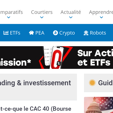
mparatifs
Courtiers
Actualité
Apprendr
ETFs
PEA
Crypto
Robots
rading & investissement
Guid
t-ce-que le CAC 40 (Bourse