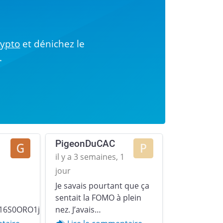
!
rypto
et dénichez le
.
PigeonDuCAC
1
il y a 3 semaines, 1
jour
Je savais pourtant que ça
Next
sentait la FOMO à plein
16S0ORO1jp379u2YZgqr1.gif)
nez. J’avais…