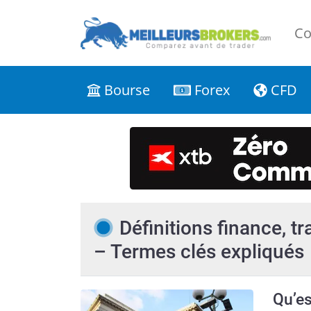
Co
Bourse
Forex
CFD
Définitions finance, t
– Termes clés expliqués
Qu’es