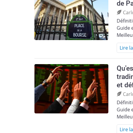
de Pa
Carl
Définit
Guide e
Meille
Lire l
Qu'es
tradi
et dé
Carl
Définit
Guide e
Meille
Lire l