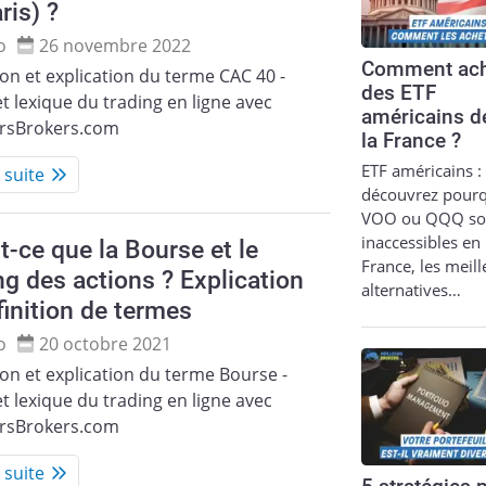
ris) ?
o
26 novembre 2022
Comment ach
ion et explication du terme CAC 40 -
des ETF
t lexique du trading en ligne avec
américains d
ursBrokers.com
la France ?
ETF américains :
a suite
découvrez pour
VOO ou QQQ so
inaccessibles en
t-ce que la Bourse et le
France, les meil
ng des actions ? Explication
alternatives…
finition de termes
o
20 octobre 2021
ion et explication du terme Bourse -
t lexique du trading en ligne avec
ursBrokers.com
a suite