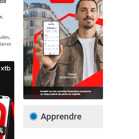
 de
e,
udes,
laires
Apprendre