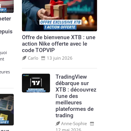
eter
epuis
Offre de bienvenue XTB : une
action Nike offerte avec le
code TOPVIP
quoi
Carlo
13 juin 2026
nt
leures
TradingView
débarque sur
XTB : découvrez
l’une des
meilleures
plateformes de
trading
Anne‑Sophie
12 mai 2026