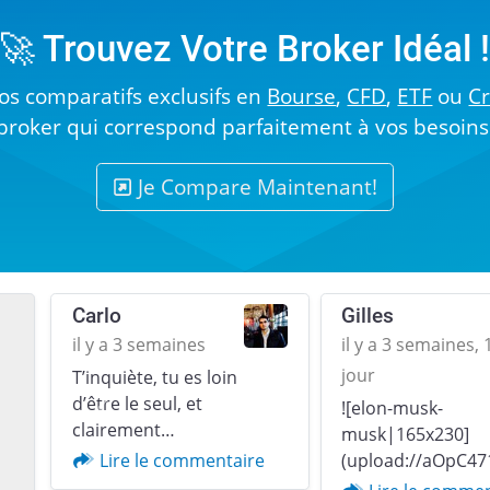
🚀 Trouvez Votre Broker Idéal 
s comparatifs exclusifs en
Bourse
,
CFD
,
ETF
ou
C
broker qui correspond parfaitement à vos besoins
Je Compare Maintenant!
Carlo
Gilles
il y a 3 semaines
il y a 3 semaines, 
jour
T’inquiète, tu es loin
d’être le seul, et
![elon-musk-
Previous
clairement…
musk|165x230]
(upload://aOpC47
Lire le commentaire