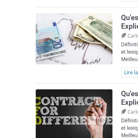
Qu'es
Expli
Carl
Définit
et lexi
Meille
Lire l
Qu'es
Expli
Carl
Définit
et lexi
Meille