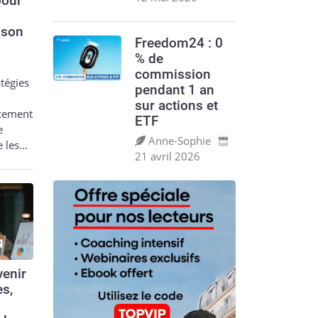
pour
 son
Freedom24 : 0
% de
commission
tégies
pendant 1 an
sur actions et
acement
ETF
e
Anne‑Sophie
e les…
21 avril 2026
enir
es,