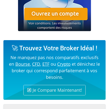
🚀 Trouvez Votre Broker Idéal !
Ne manquez pas nos comparatifs exclusifs
en
Bourse
,
CFD
,
ETF
ou
Crypto
et dénichez le
broker qui correspond parfaitement à vos
besoins.
Je Compare Maintenant!