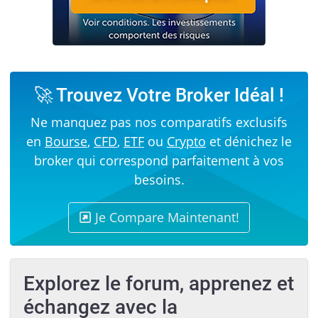
🚀 Trouvez Votre Broker Idéal !
Ne manquez pas nos comparatifs exclusifs
en
Bourse
,
CFD
,
ETF
ou
Crypto
et dénichez le
broker qui correspond parfaitement à vos
besoins.
Je Compare Maintenant!
Explorez le forum, apprenez et
échangez avec la