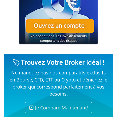
🚀 Trouvez Votre Broker Idéal !
Ne manquez pas nos comparatifs exclusifs
en
Bourse
,
CFD
,
ETF
ou
Crypto
et dénichez le
broker qui correspond parfaitement à vos
besoins.
Je Compare Maintenant!