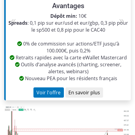
Avantages
Dépôt min:
10€
Spreads
: 0,1 pip sur eur/usd et eur/gbp, 0,3 pip pour
Previous
Next
le sp500 et 0,8 pip pour le CAC40
0% de commission sur actions/ETF jusqu’à
100.000€, puis 0,2%
Retraits rapides avec la carte eWallet Mastercard
Outils d’analyse avancés (charting, screener,
alertes, webinars)
Nouveau PEA pour les résidents français
Voir l'offre
En savoir plus