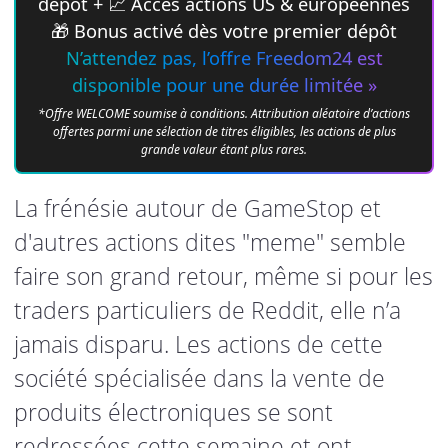
dépôt + 📈 Accès actions US & européennes
🎁 Bonus activé dès votre premier dépôt
N’attendez pas, l’offre Freedom24 est
disponible pour une durée limitée »
*Offre WELCOME soumise à conditions. Attribution aléatoire d’actions
offertes parmi une sélection de titres éligibles, les actions de plus
grande valeur étant plus rares.
La frénésie autour de GameStop et
d'autres actions dites "meme" semble
faire son grand retour, même si pour les
traders particuliers de Reddit, elle n’a
jamais disparu. Les actions de cette
société spécialisée dans la vente de
produits électroniques se sont
redressées cette semaine et ont