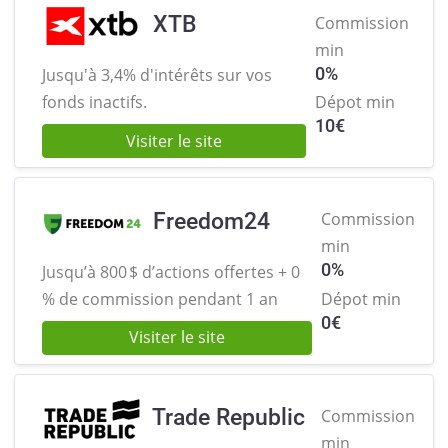
XTB
Commission
min
0%
Jusqu'à 3,4% d'intérêts sur
vos
fonds inactifs.
Dépot min
10
€
Visiter le site
Freedom24
Commission
min
0%
Jusqu’à 800 $ d’actions offertes +
0
% de commission pendant 1 an
Dépot min
0
€
Visiter le site
Trade Republic
Commission
min