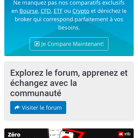
Ne manquez pas nos comparatifs exclusifs
en
Bourse
,
CFD
,
ETF
ou
Crypto
et dénichez le
broker qui correspond parfaitement à vos
besoins.
Je Compare Maintenant!
Explorez le forum, apprenez et
échangez avec la
communauté
Visiter le forum