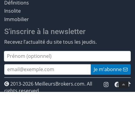
Définitions
Insolite
Immobilier
S'inscrire à la newsletter
Recevez l’actualité du site tous les jeudis.
Je m’abonne
2013-2026 MeilleursBrokers.com. All
rights reserved.
* Investir comporte des risques. Investissez de manière
responsable. ** Les CFDs sont des instruments
complexes et présentent un risque élevé de perte
rapide de capital en raison de l’effet de levier. Entre 50
% et 89 % des comptes de clients de détail perdent de