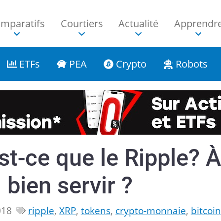
mparatifs
Courtiers
Actualité
Apprendr
ETFs
PEA
Crypto
Robots
est-ce que le Ripple? 
 bien servir ?
018
ripple
,
XRP
,
tokens
,
crypto-monnaie
,
bitcoin