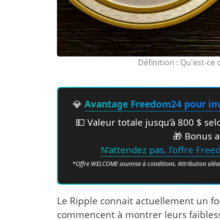
Définition : Qu'est-ce 
💎
Avantage Freedom24 pour inv
💵 Valeur totale jusqu’à 800 $ s
🎁 Bonus a
N’attendez pas, l’offre Fre
*Offre WELCOME soumise à conditions. Attribution aléatoir
Le Ripple connait actuellement un fo
commencent à montrer leurs faibless