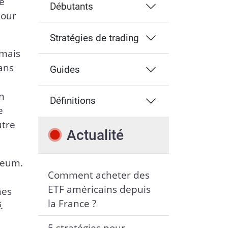
te
Débutants
pour
Stratégies de trading
 mais
Sans
Guides
n
Définitions
e
utre
Actualité
reum.
Comment acheter des
ETF américains depuis
nes
la France ?
é
.
5 stratégies pour