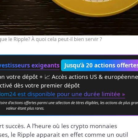
que le Ripple? À quoi cela peut-il bien servir ?
estisseurs exigeants
Jusqu’à 20 actions offerte
elon votre dépôt + 📈 Accès actions US & européenn
ctivé dès votre premier dépôt
edom24 est disponible pour une durée limitée »
e d’actions offertes parmi une sélection de titres éligibles, les actions de plus gr
valeur étant plus rares.
rt succès. A l’heure où les crypto monnaies
es, le Ripple apparait en effet comme un outil