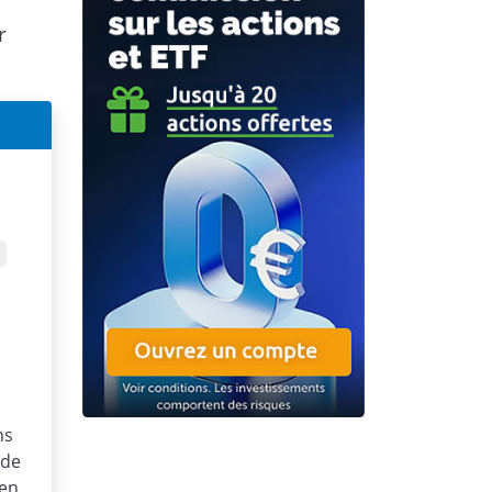
r
ns
nde
 en