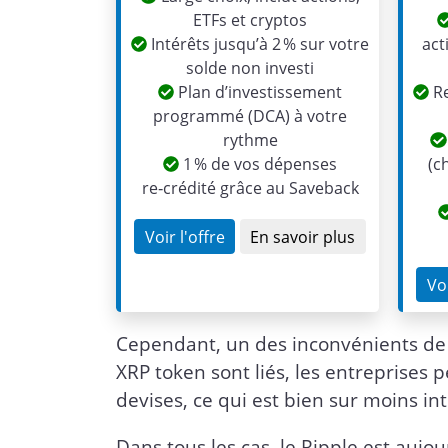
ETFs et cryptos
Intérêts jusqu’à 2 % sur votre
act
solde non investi
Plan d’investissement
Re
programmé (DCA) à votre
rythme
1 % de vos dépenses
(c
re‑crédité grâce au Saveback
Voir l'offre
En savoir plus
Voi
Cependant, un des inconvénients de 
XRP token sont liés, les entreprises 
devises, ce qui est bien sur moins in
Dans tous les cas, le Ripple est auj