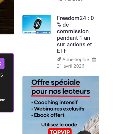
Freedom24 : 0
% de
commission
pendant 1 an
sur actions et
ETF
Anne‑Sophie
s
21 avril 2026
es
ande