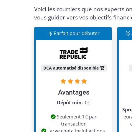
Voici les courtiers que nos experts on
vous guider vers vos objectifs financi
🥈 Parfait pour débuter
🥇
DCA automatisé disponible 🏆
Avantages
Dépôt min :
0 €
Spr
Seulement 1 € par
eur
transaction
Large choix, inclut actions,