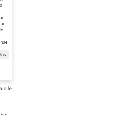
es
ur
 an
de
S
ense
plus
ie le
aies