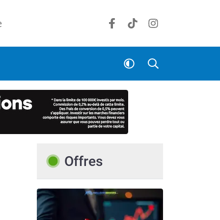
e
À
Offres