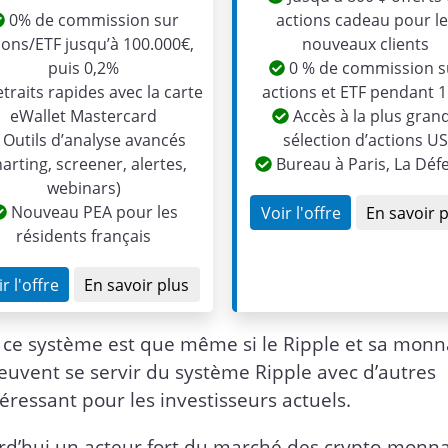
0% de commission sur
actions cadeau pour l
ions/ETF jusqu’à 100.000€,
nouveaux clients
puis 0,2%
0 % de commission s
traits rapides avec la carte
actions et ETF pendant 1
eWallet Mastercard
Accès à la plus gran
Outils d’analyse avancés
sélection d’actions U
harting, screener, alertes,
Bureau à Paris, La Déf
webinars)
Nouveau PEA pour les
Voir l'offre
En savoir 
résidents français
r l'offre
En savoir plus
ce système est que même si le Ripple et sa monna
peuvent se servir du système Ripple avec d’autres
téressant pour les investisseurs actuels.
ourd’hui un acteur fort du marché des crypto-monn