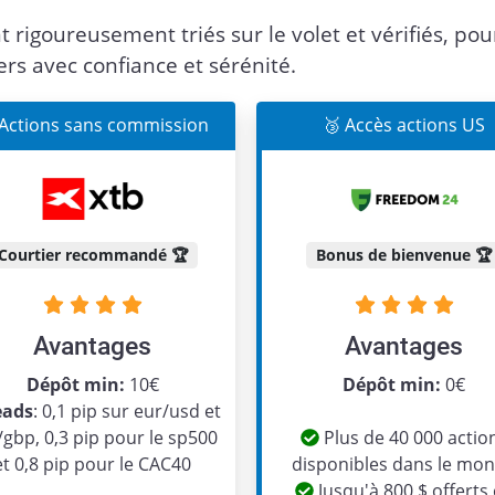
t rigoureusement triés sur le volet et vérifiés, pou
ers avec confiance et sérénité.
 Actions sans commission
🥉 Accès actions US
Courtier recommandé 🏆
Bonus de bienvenue 🏆
Avantages
Avantages
Dépôt min:
10€
Dépôt min:
0€
eads
: 0,1 pip sur eur/usd et
/gbp, 0,3 pip pour le sp500
Plus de 40 000 actio
et 0,8 pip pour le CAC40
disponibles dans le mo
Jusqu'à 800 $ offerts