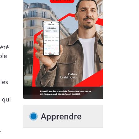
iété
ple
les
e
 qui
Apprendre
e