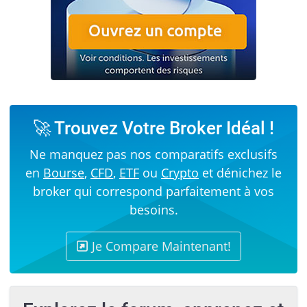
🚀 Trouvez Votre Broker Idéal !
Ne manquez pas nos comparatifs exclusifs
en
Bourse
,
CFD
,
ETF
ou
Crypto
et dénichez le
broker qui correspond parfaitement à vos
besoins.
Je Compare Maintenant!