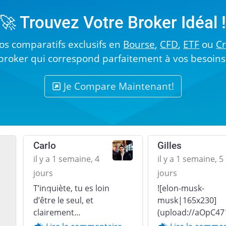
🚀 Trouvez Votre Broker Idéal 
s comparatifs exclusifs en
Bourse
,
CFD
,
ETF
ou
C
broker qui correspond parfaitement à vos besoins
Je Compare Maintenant!
Carlo
Gilles
il y a 1 semaine, 4
il y a 1 semaine, 5
jours
jours
T’inquiète, tu es loin
![elon-musk-
Previous
d’être le seul, et
musk|165x230]
clairement…
(upload://aOpC47