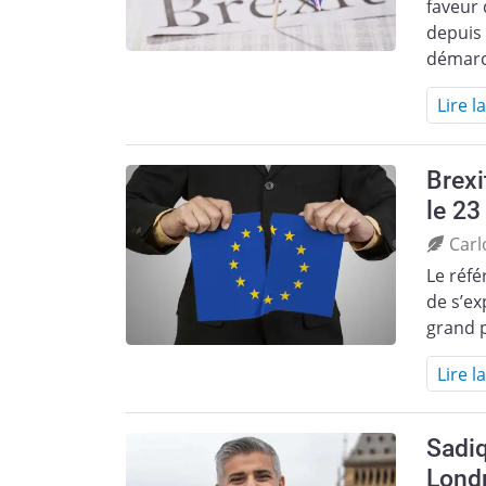
faveur 
depuis
démarc
Lire l
Brexi
le 23
Carl
Le réf
de s’ex
grand 
Lire l
Sadiq
Lond