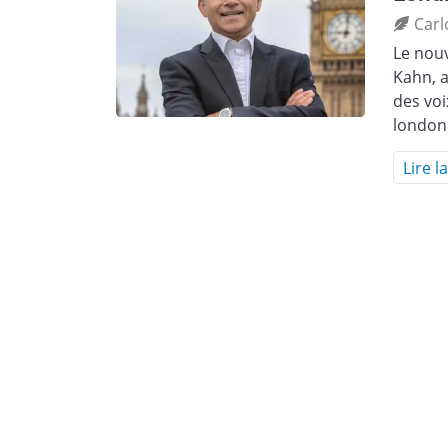
Carl
Le nouv
Kahn, a
des voi
london
Lire l