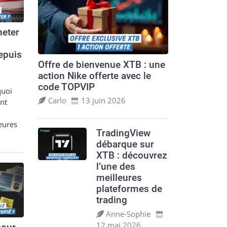
eter
epuis
Offre de bienvenue XTB : une
action Nike offerte avec le
code TOPVIP
quoi
Carlo
13 juin 2026
nt
leures
TradingView
débarque sur
XTB : découvrez
l’une des
meilleures
plateformes de
trading
Anne‑Sophie
12 mai 2026