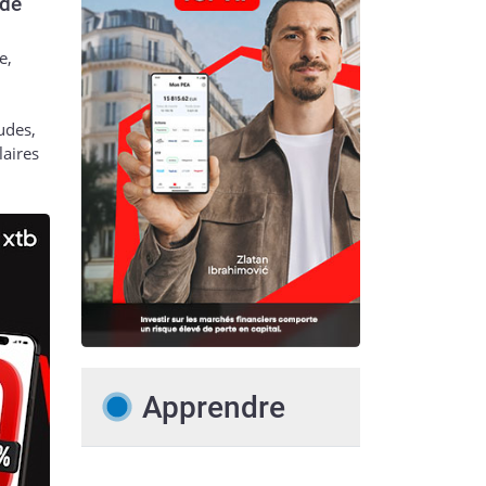
 de
e,
udes,
laires
Apprendre