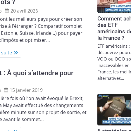
ôts ?
o
20 avril 2026
Comment ach
ont les meilleurs pays pour créer son
des ETF
ise à l’étranger ? Comparatif complet
américains d
 Estonie, Suisse, Irlande…) pour payer
la France ?
d’impôts et optimiser…
ETF américains :
découvrez pour
a suite
VOO ou QQQ so
inaccessibles en
France, les meil
t : À quoi s’attendre pour
alternatives…
a
15 janvier 2019
ière fois où l’on avait évoqué le Brexit,
a May avait effectué des changements
ière minute sur son projet de sortie, et
ste avant le sommet…