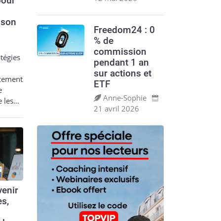
pour
 son
Freedom24 : 0
% de
commission
tégies
pendant 1 an
sur actions et
acement
ETF
e
Anne‑Sophie
e les…
21 avril 2026
enir
es,