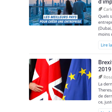
d’imp
Carl
Quels s
entrepr
(Dubai,
moins 
Lire l
Brexi
2019
Ros
La dern
Theres
de dern
ce, ju