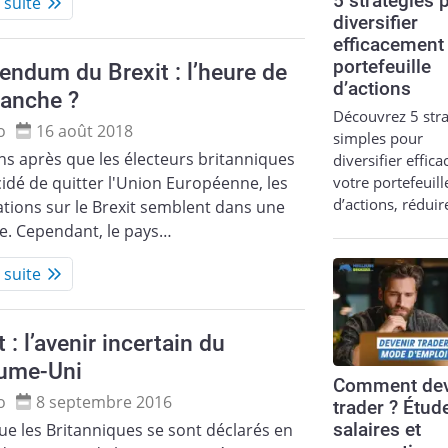
5 stratégies 
a suite
diversifier
efficacement
portefeuille
endum du Brexit : l’heure de
d’actions
vanche ?
Découvrez 5 stra
o
16 août 2018
simples pour
s après que les électeurs britanniques
diversifier effic
votre portefeuill
idé de quitter l'Union Européenne, les
d’actions, réduir
tions sur le Brexit semblent dans une
e. Cependant, le pays…
a suite
t : l’avenir incertain du
ume-Uni
Comment dev
o
8 septembre 2016
trader ? Étud
salaires et
ue les Britanniques se sont déclarés en