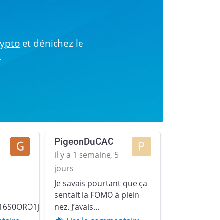
!
rypto
et dénichez le
.
PigeonDuCAC
il y a 1 semaine, 5
jours
Je savais pourtant que ça
Next
sentait la FOMO à plein
16S0ORO1jp379u2YZgqr1.gif)
nez. J’avais…