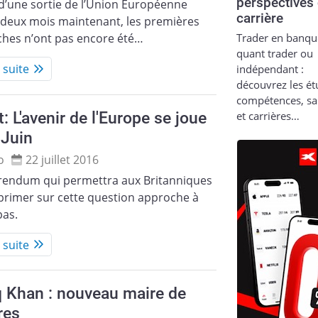
perspectives
d’une sortie de l’Union Européenne
carrière
 deux mois maintenant, les premières
Trader en banqu
hes n’ont pas encore été…
quant trader ou
a suite
indépendant :
découvrez les ét
compétences, sa
t: L'avenir de l'Europe se joue
et carrières…
 Juin
o
22 juillet 2016
érendum qui permettra aux Britanniques
primer sur cette question approche à
pas.
a suite
 Khan : nouveau maire de
res