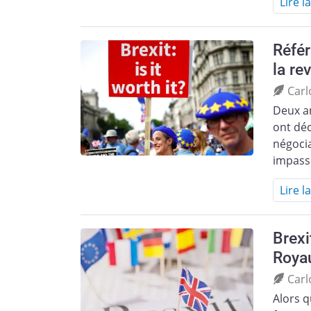
Lire l
Référ
la re
Carl
Deux an
ont déc
négocia
impass
Lire l
Brexi
Roya
Carl
Alors q