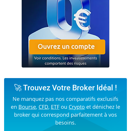
🚀 Trouvez Votre Broker Idéal !
Ne manquez pas nos comparatifs exclusifs
en
Bourse
,
CFD
,
ETF
ou
Crypto
et dénichez le
broker qui correspond parfaitement à vos
besoins.