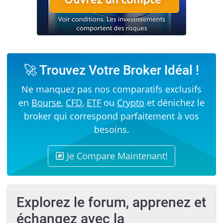
🚀 Trouvez Votre Broker Idéal !
Ne manquez pas nos comparatifs exclusifs
en
Bourse
,
CFD
,
ETF
ou
Crypto
et dénichez le
broker qui correspond parfaitement à vos
besoins.
Je Compare Maintenant!
Explorez le forum, apprenez et
échangez avec la