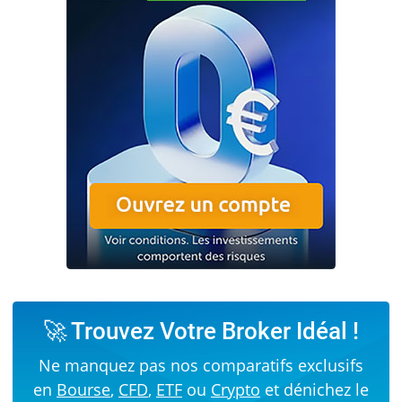
🚀 Trouvez Votre Broker Idéal !
Ne manquez pas nos comparatifs exclusifs
en
Bourse
,
CFD
,
ETF
ou
Crypto
et dénichez le