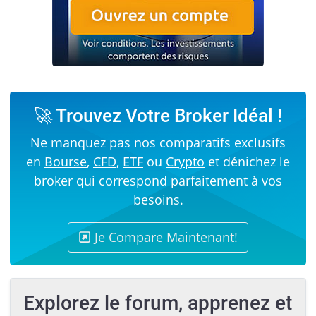
🚀 Trouvez Votre Broker Idéal !
Ne manquez pas nos comparatifs exclusifs
en
Bourse
,
CFD
,
ETF
ou
Crypto
et dénichez le
broker qui correspond parfaitement à vos
besoins.
Je Compare Maintenant!
Explorez le forum, apprenez et