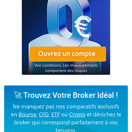
🚀 Trouvez Votre Broker Idéal !
Ne manquez pas nos comparatifs exclusifs
en
Bourse
,
CFD
,
ETF
ou
Crypto
et dénichez le
broker qui correspond parfaitement à vos
besoins.