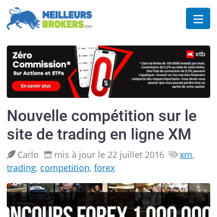
Nouvelle compétition sur le
site de trading en ligne XM
Carlo
mis à jour le 22 juillet 2016
xm
,
trading
,
competition
,
forex