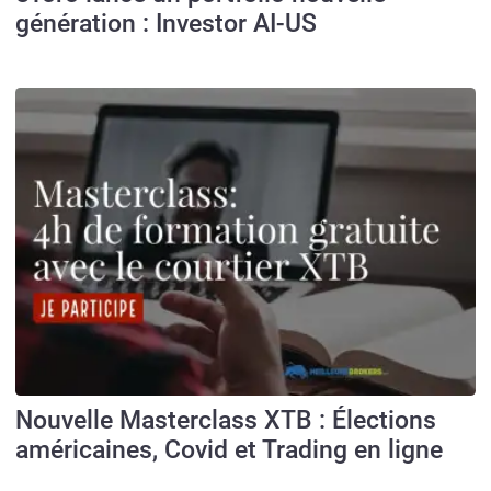
génération : Investor AI-US
Nouvelle Masterclass XTB : Élections
américaines, Covid et Trading en ligne