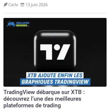
Carlo
13 juin 2026
TradingView débarque sur XTB :
découvrez l’une des meilleures
plateformes de trading