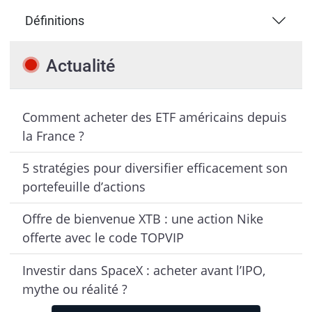
Définitions
Actualité
Comment acheter des ETF américains depuis
la France ?
5 stratégies pour diversifier efficacement son
portefeuille d’actions
Offre de bienvenue XTB : une action Nike
offerte avec le code TOPVIP
Investir dans SpaceX : acheter avant l’IPO,
mythe ou réalité ?