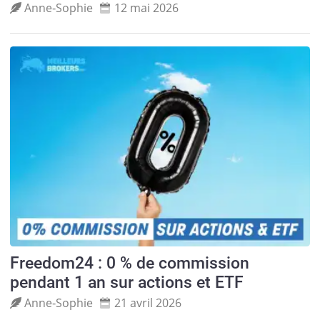
Anne‑Sophie
12 mai 2026
Freedom24 : 0 % de commission
pendant 1 an sur actions et ETF
Anne‑Sophie
21 avril 2026