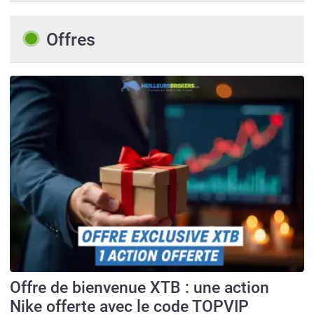
Offres
Offre de bienvenue XTB : une action
Nike offerte avec le code TOPVIP