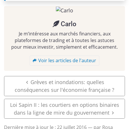
Carlo
Je m’intéresse aux marchés financiers, aux
plateformes de trading et à toutes les astuces
pour mieux investir, simplement et efficacement.
Voir les articles de l'auteur
Grèves et inondations: quelles
conséquences sur l'économie française ?
Loi Sapin II : les courtiers en options binaires
dans la ligne de mire du gouvernement
Dernière mise à jour le :
22 juillet 2016
— par Rosa