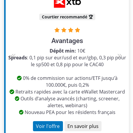
Courtier recommandé 🏆
Avantages
Dépôt min:
10€
Spreads
: 0,1 pip sur eur/usd et eur/gbp, 0,3 pip pour
Previous
Next
le sp500 et 0,8 pip pour le CAC40
0% de commission sur actions/ETF jusqu’à
100.000€, puis 0,2%
Retraits rapides avec la carte eWallet Mastercard
Outils d’analyse avancés (charting, screener,
alertes, webinars)
Nouveau PEA pour les résidents français
Voir l'offre
En savoir plus