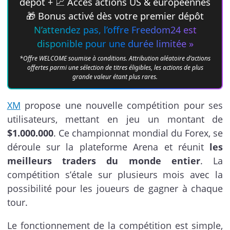
dépôt + 📈 Accès actions US & européennes
🎁 Bonus activé dès votre premier dépôt
N’attendez pas, l’offre Freedom24 est
disponible pour une durée limitée »
*Offre WELCOME soumise à conditions. Attribution aléatoire d’actions
offertes parmi une sélection de titres éligibles, les actions de plus
grande valeur étant plus rares.
XM
propose une nouvelle compétition pour ses
utilisateurs, mettant en jeu un montant de
$1.000.000
. Ce championnat mondial du Forex, se
déroule sur la plateforme Arena et réunit
les
meilleurs traders du monde entier
. La
compétition s’étale sur plusieurs mois avec la
possibilité pour les joueurs de gagner à chaque
tour.
Le fonctionnement de la compétition est simple,