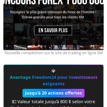
Nouvelle compétition sur le site de trading en ligne XM
💎
Avantage Freedom24 pour investisseurs
exigeants
Jusqu’à 20 actions offertes
💵 Valeur totale jusqu’à 800 $ selon votre