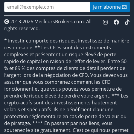
Je m’abonne
2013-2026 MeilleursBrokers.com. All
rights reserved.
* Investir comporte des risques. Investissez de manière
responsable. ** Les CFDs sont des instruments
complexes et présentent un risque élevé de perte
rapide de capital en raison de l’effet de levier. Entre 50
% et 89 % des comptes de clients de détail perdent de
l’argent lors de la négociation de CFD. Vous devez vous
assurer que vous comprenez comment les CFD
fonctionnent et que vous pouvez vous permettre de
prendre le risque élevé de perdre votre argent. *** Les
crypto-actifs sont des investissements hautement
volatils et spéculatifs. Ils ne bénéficient d’aucune
protection réglementaire en cas de perte de valeur ou
de piratage. **** En passant par nos liens, vous
soutenez le site gratuitement. C’est ce qui nous permet