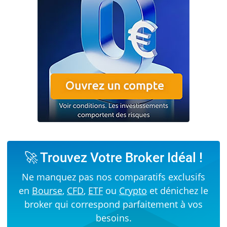
🚀 Trouvez Votre Broker Idéal !
Ne manquez pas nos comparatifs exclusifs
en
Bourse
,
CFD
,
ETF
ou
Crypto
et dénichez le
broker qui correspond parfaitement à vos
besoins.