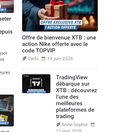
eter
epuis
Offre de bienvenue XTB : une
action Nike offerte avec le
code TOPVIP
quoi
Carlo
13 juin 2026
nt
leures
TradingView
débarque sur
XTB : découvrez
l’une des
meilleures
plateformes de
trading
Anne‑Sophie
12 mai 2026