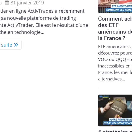
o
31 janvier 2019
tier en ligne ActivTrades a récemment
 sa nouvelle plateforme de trading
Comment ach
te ActivTrader. Elle est le résultat d’une
des ETF
américains d
che en technologie…
la France ?
a suite
ETF américains :
découvrez pour
VOO ou QQQ so
inaccessibles en
France, les meil
alternatives…