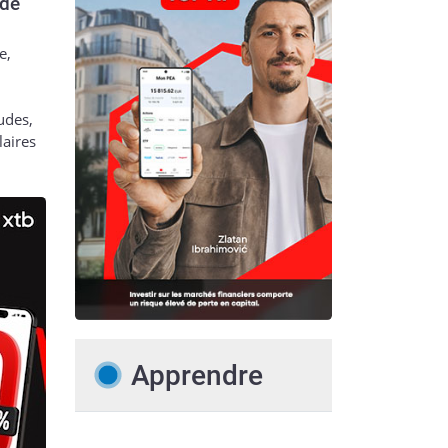
 de
e,
udes,
laires
Apprendre