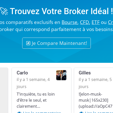
🚀 Trouvez Votre Broker Idéal 
s comparatifs exclusifs en
Bourse
,
CFD
,
ETF
ou
C
broker qui correspond parfaitement à vos besoins
Je Compare Maintenant!
Carlo
Gilles
il y a 1 semaine, 4
il y a 1 semaine, 5
jours
jours
T’inquiète, tu es loin
![elon-musk-
Previous
d’être le seul, et
musk|165x230]
clairement…
(upload://aOpC47