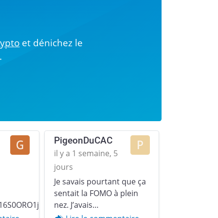
!
rypto
et dénichez le
.
PigeonDuCAC
il y a 1 semaine, 5
jours
Je savais pourtant que ça
Next
sentait la FOMO à plein
16S0ORO1jp379u2YZgqr1.gif)
nez. J’avais…