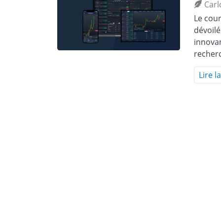
Carl
Le cour
dévoilé
innovan
recher
Lire l