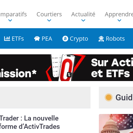
mparatifs
Courtiers
Actualité
Apprendr
ETFs
PEA
Crypto
Robots
Guid
Trader : La nouvelle
forme d’ActivTrades