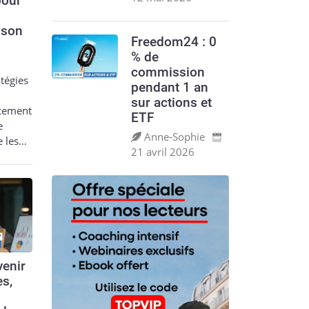
pour
 son
Freedom24 : 0
% de
commission
tégies
pendant 1 an
sur actions et
acement
ETF
e
Anne‑Sophie
e les…
21 avril 2026
enir
es,