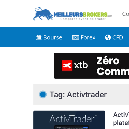
Co
Bourse
Forex
CFD
Tag: Activtrader
Activ
plate