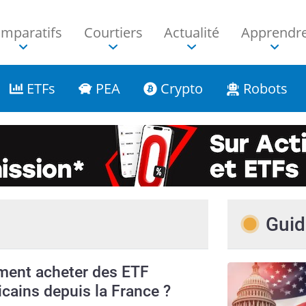
mparatifs
Courtiers
Actualité
Apprendr
ETFs
PEA
Crypto
Robots
Guid
ent acheter des ETF
cains depuis la France ?