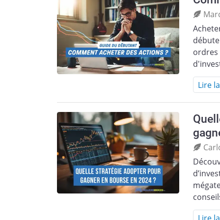
Mar
Acheter
débuter
ordres 
d'inves
Lire l
Quell
gagne
Carl
Découvr
d’inves
mégaten
consei
Lire l