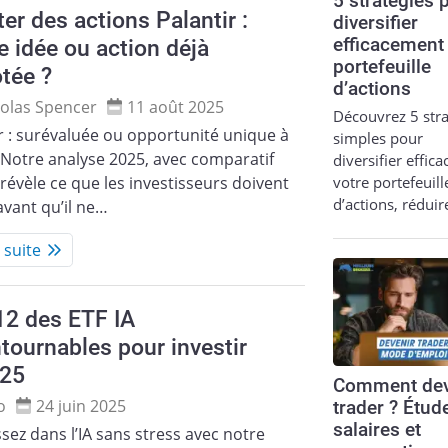
5 stratégies 
er des actions Palantir :
diversifier
 idée ou action déjà
efficacement
portefeuille
tée ?
d’actions
olas Spencer
11 août 2025
Découvrez 5 stra
r : surévaluée ou opportunité unique à
simples pour
? Notre analyse 2025, avec comparatif
diversifier effic
votre portefeuill
 révèle ce que les investisseurs doivent
d’actions, réduir
avant qu’il ne…
a suite
12 des ETF IA
tournables pour investir
025
Comment dev
o
24 juin 2025
trader ? Étud
salaires et
ssez dans l’IA sans stress avec notre