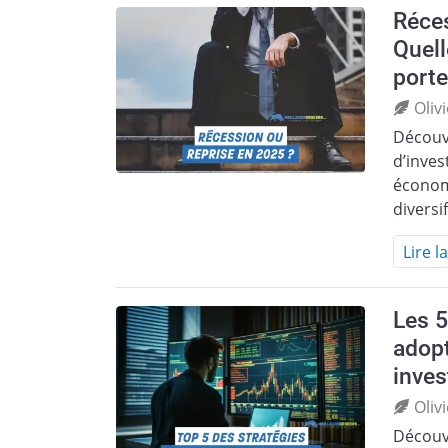
Réces
Quell
porte
Oliv
Découv
d’inves
économi
diversi
Lire l
Les 5
adop
inve
Oliv
Découv