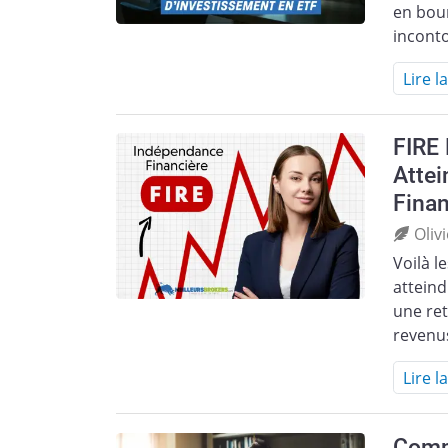
en bour
incont
Lire l
FIRE 
Attei
Finan
Oliv
Voilà l
atteind
une ret
revenus
Lire l
Comm