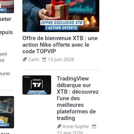
eter
epuis
Offre de bienvenue XTB : une
action Nike offerte avec le
code TOPVIP
quoi
Carlo
13 juin 2026
nt
leures
TradingView
débarque sur
XTB : découvrez
l’une des
meilleures
plateformes de
trading
Anne‑Sophie
12 mai 2026