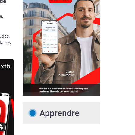
 de
e,
udes,
laires
Apprendre