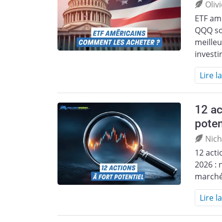
Oliv
ETF am
QQQ son
meille
investi
Lire l
12 ac
poten
Nich
12 acti
2026 : 
marché
Lire l