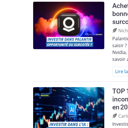
Achet
bonne
surco
Nich
Palanti
saisir 
Nvidia,
savoir 
Lire l
TOP 
incon
en 2
Carl
Investi