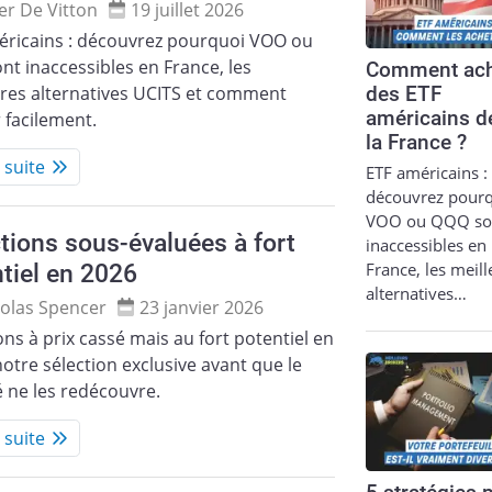
ier De Vitton
19 juillet 2026
éricains : découvrez pourquoi VOO ou
t inaccessibles en France, les
Comment ach
ures alternatives UCITS et comment
des ETF
américains d
r facilement.
la France ?
a suite
ETF américains :
découvrez pour
VOO ou QQQ so
tions sous-évaluées à fort
inaccessibles en
France, les meil
tiel en 2026
alternatives…
olas Spencer
23 janvier 2026
ons à prix cassé mais au fort potentiel en
notre sélection exclusive avant que le
 ne les redécouvre.
a suite