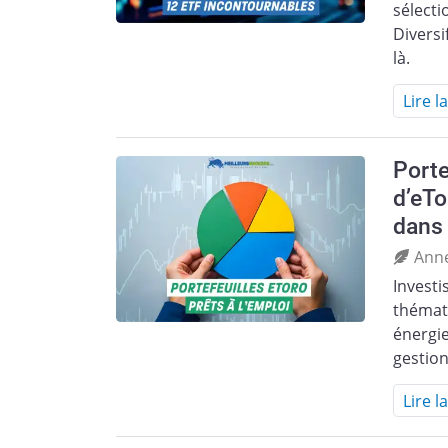
sélecti
Diversi
là.
Lire l
Porte
d’eTo
dans 
Ann
Investi
thémati
énergie
gestion
Lire l