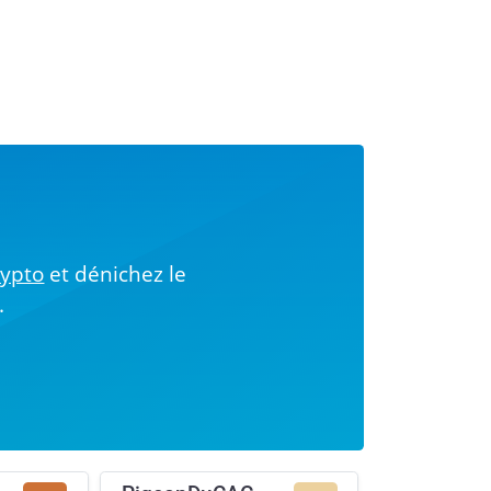
!
rypto
et dénichez le
.