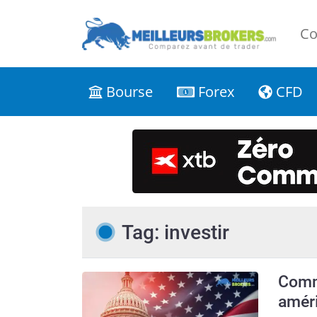
Co
Bourse
Forex
CFD
Tag: investir
Comm
améri