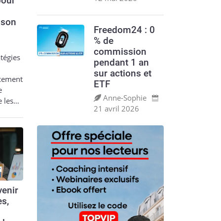
pour
 son
Freedom24 : 0
% de
commission
tégies
pendant 1 an
sur actions et
acement
ETF
e
Anne‑Sophie
e les…
21 avril 2026
enir
es,