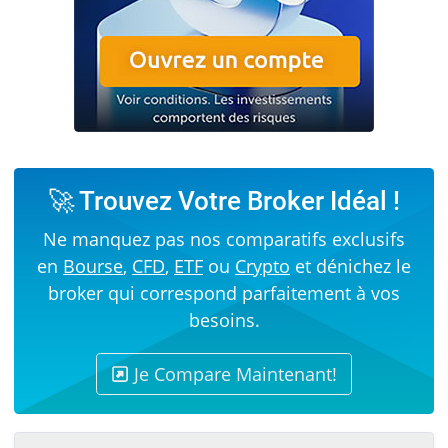
🚀 Trouvez Votre Broker Idéal !
Ne manquez pas nos comparatifs exclusifs
en
Bourse
,
CFD
,
ETF
ou
Crypto
et dénichez le
broker qui correspond parfaitement à vos
besoins.
Je Compare Maintenant!