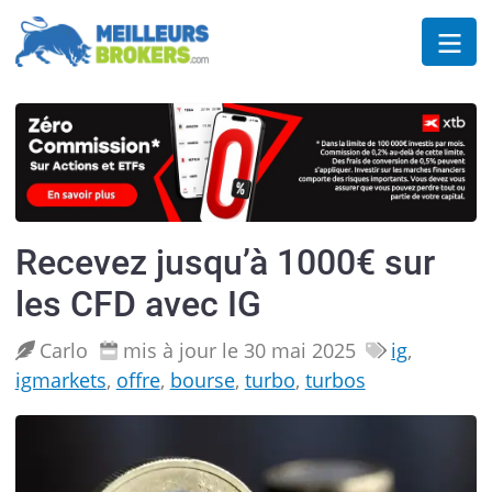
Recevez jusqu’à 1000€ sur
les CFD avec IG
Carlo
mis à jour le 30 mai 2025
ig
,
igmarkets
,
offre
,
bourse
,
turbo
,
turbos