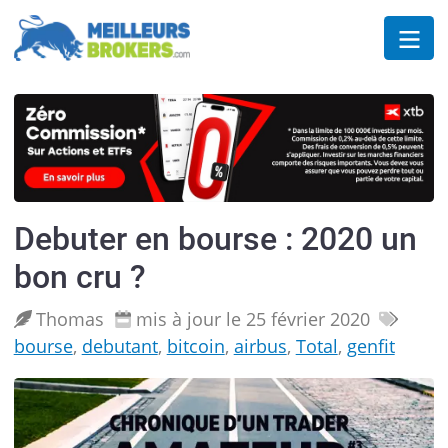
Debuter en bourse : 2020 un
bon cru ?
Thomas
mis à jour le 25 février 2020
bourse
,
debutant
,
bitcoin
,
airbus
,
Total
,
genfit