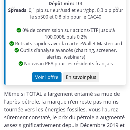
Dépôt min:
10€
Spreads
: 0,1 pip sur eur/usd et eur/gbp, 0,3 pip pour
Previous
Next
le sp500 et 0,8 pip pour le CAC40
0% de commission sur actions/ETF jusqu’à
100.000€, puis 0,2%
Retraits rapides avec la carte eWallet Mastercard
Outils d’analyse avancés (charting, screener,
alertes, webinars)
Nouveau PEA pour les résidents français
Voir l'offre
En savoir plus
Même si TOTAL a largement entamé sa mue de
l’après pétrole, la marque n’en reste pas moins
tournée vers les énergies fossiles. Vous l’aurez
sûrement constaté, le prix du pétrole a augmenté
assez significativement depuis Décembre 2019 et