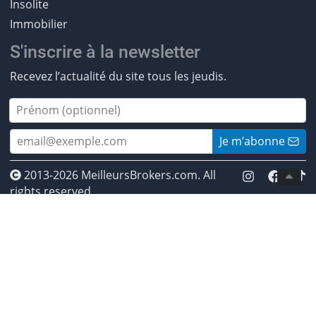
Insolite
Immobilier
S'inscrire à la newsletter
Recevez l’actualité du site tous les jeudis.
Je m’abonne
2013-2026 MeilleursBrokers.com. All
rights reserved.
* Investir comporte des risques. Investissez de manière
responsable. ** Les CFDs sont des instruments
complexes et présentent un risque élevé de perte
rapide de capital en raison de l’effet de levier. Entre 50
% et 89 % des comptes de clients de détail perdent de
l’argent lors de la négociation de CFD. Vous devez vous