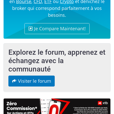
en
Bourse
,
CFD
,
ETF
ou
Crypto
et dénichez le
broker qui correspond parfaitement à vos
besoins.
Je Compare Maintenant!
Explorez le forum, apprenez et
échangez avec la
communauté
Visiter le forum