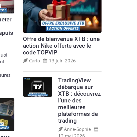
eter
epuis
Offre de bienvenue XTB : une
action Nike offerte avec le
code TOPVIP
quoi
Carlo
13 juin 2026
nt
leures
TradingView
débarque sur
XTB : découvrez
l’une des
meilleures
plateformes de
trading
Anne‑Sophie
12 mai 2026