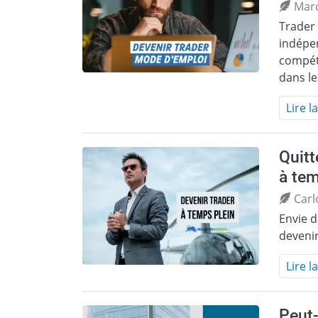
Mar
Trader
indépen
compéte
dans le
Lire l
Quitt
à tem
Carl
Envie d
devenir
Lire l
Peut-