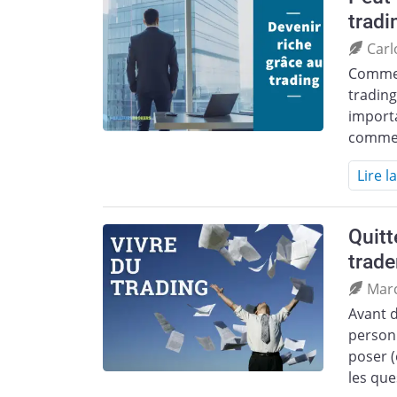
tradi
Carl
Comme 
trading
importa
comme
Lire l
Quitt
trade
Mar
Avant d
personn
poser (
les qu