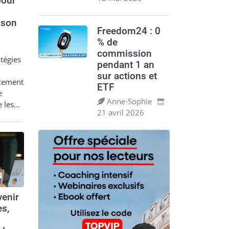
pour
 son
Freedom24 : 0
% de
commission
tégies
pendant 1 an
sur actions et
acement
ETF
e
Anne‑Sophie
e les…
21 avril 2026
enir
es,