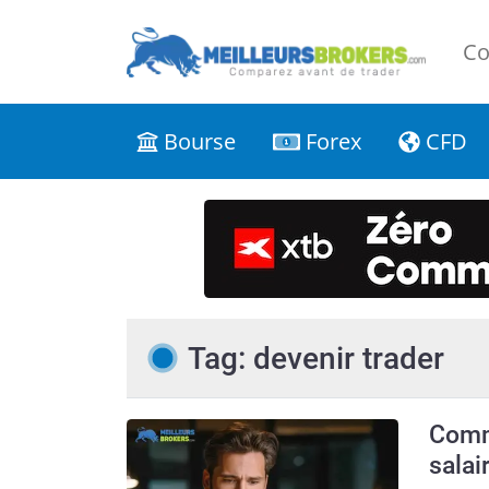
Co
Bourse
Forex
CFD
Tag: devenir trader
Comme
salai