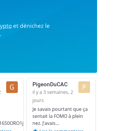
!
rypto
et dénichez le
.
PigeonDuCAC
2
il y a 3 semaines, 2
jours
Je savais pourtant que ça
Next
sentait la FOMO à plein
16S0ORO1jp379u2YZgqr1.gif)
nez. J’avais…