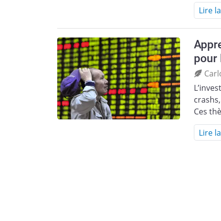
Lire l
Appre
pour 
Carl
L’inves
crashs,
Ces thè
Lire l