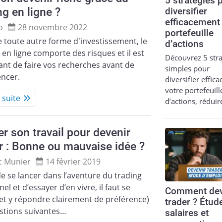
5 stratégies 
ng en ligne ?
diversifier
efficacement
o
28 novembre 2022
portefeuille
toute autre forme d'investissement, le
d’actions
 en ligne comporte des risques et il est
Découvrez 5 stra
nt de faire vos recherches avant de
simples pour
ncer.
diversifier effic
votre portefeuill
a suite
d’actions, réduir
er son travail pour devenir
r : Bonne ou mauvaise idée ?
c Munier
14 février 2019
e se lancer dans l’aventure du trading
el et d’essayer d’en vivre, il faut se
Comment dev
et y répondre clairement de préférence)
trader ? Étud
estions suivantes…
salaires et