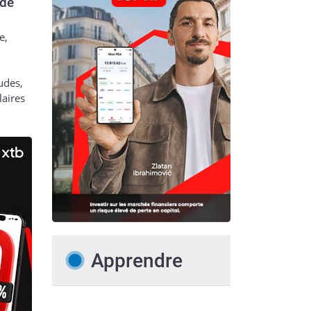
 de
e,
udes,
laires
Apprendre