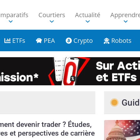
mparatifs
Courtiers
Actualité
Apprendr
ETFs
PEA
Crypto
Robots
Guid
nt devenir trader ? Études,
res et perspectives de carrière