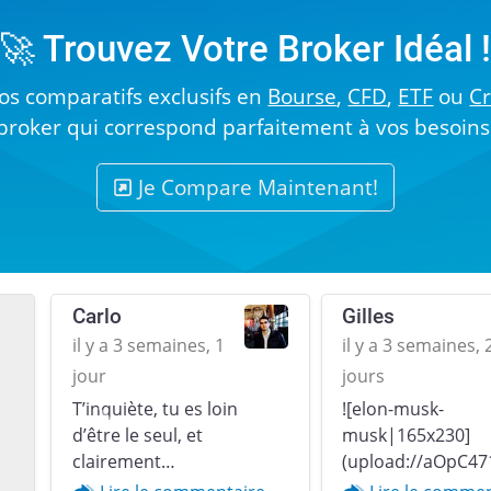
🚀 Trouvez Votre Broker Idéal 
s comparatifs exclusifs en
Bourse
,
CFD
,
ETF
ou
C
broker qui correspond parfaitement à vos besoins
Je Compare Maintenant!
Carlo
Gilles
il y a 3 semaines, 1
il y a 3 semaines, 
jour
jours
T’inquiète, tu es loin
![elon-musk-
Previous
d’être le seul, et
musk|165x230]
clairement…
(upload://aOpC47