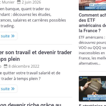
c Munier
2 juin 2026
 en banque, quant trader ou
dant : découvrez les études,
Comment ach
nces, salaires et carrières possibles
des ETF
américains d
 trading.
la France ?
a suite
ETF américains :
découvrez pour
VOO ou QQQ so
er son travail et devenir trader
inaccessibles en
France, les meil
ps plein
alternatives…
o
8 décembre 2022
e quitter votre travail salarié et de
 trader à temps plein ?
a suite
on devenir riche grâce au