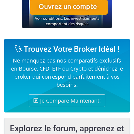
🚀 Trouvez Votre Broker Idéal !
Ne manquez pas nos comparatifs exclusifs
en
Bourse
,
CFD
,
ETF
ou
Crypto
et dénichez le
broker qui correspond parfaitement à vos
besoins.
Je Compare Maintenant!
Explorez le forum, apprenez et