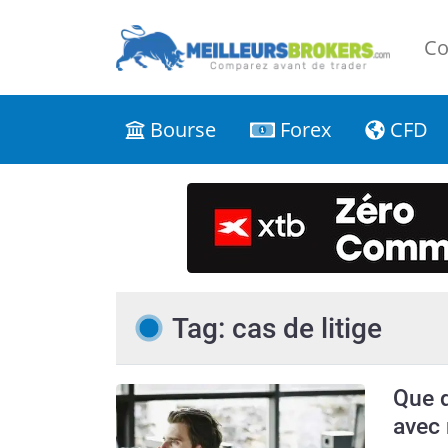
Co
Bourse
Forex
CFD
Tag: cas de litige
Que d
avec 