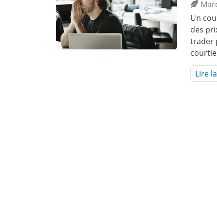
Mar
Un cour
des pr
trader 
courti
Lire l