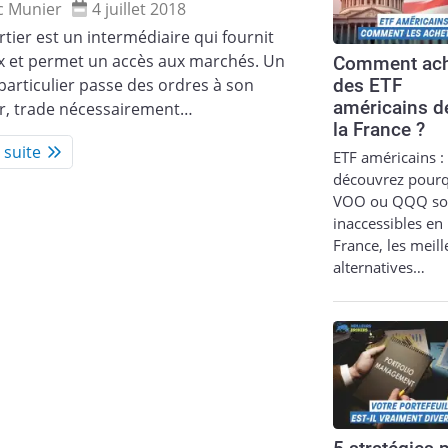
c Munier
4 juillet 2018
tier est un intermédiaire qui fournit
ix et permet un accès aux marchés. Un
Comment ach
particulier passe des ordres à son
des ETF
américains d
er, trade nécessairement…
la France ?
a suite
ETF américains :
découvrez pour
VOO ou QQQ so
inaccessibles en
France, les meil
alternatives…