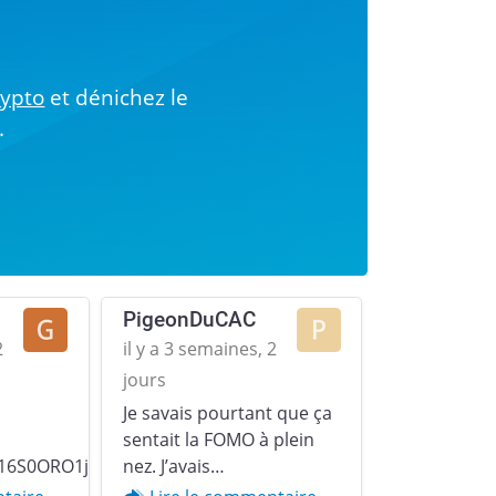
!
rypto
et dénichez le
.
PigeonDuCAC
2
il y a 3 semaines, 2
jours
Je savais pourtant que ça
Next
sentait la FOMO à plein
16S0ORO1jp379u2YZgqr1.gif)
nez. J’avais…