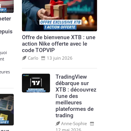
eter
epuis
Offre de bienvenue XTB : une
action Nike offerte avec le
code TOPVIP
quoi
Carlo
13 juin 2026
nt
leures
TradingView
débarque sur
XTB : découvrez
l’une des
meilleures
plateformes de
trading
Anne‑Sophie
12 mai 2026