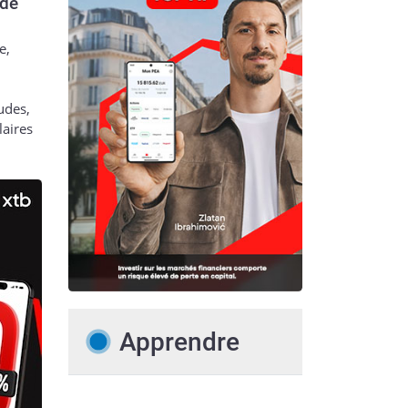
 de
e,
udes,
laires
Apprendre