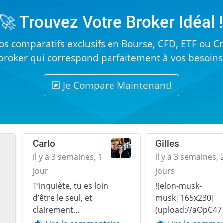
🚀 Trouvez Votre Broker Idéal 
s comparatifs exclusifs en
Bourse
,
CFD
,
ETF
ou
C
broker qui correspond parfaitement à vos besoins
Je Compare Maintenant!
Carlo
Gilles
il y a 3 semaines, 1
il y a 3 semaines, 
jour
jours
T’inquiète, tu es loin
![elon-musk-
Previous
d’être le seul, et
musk|165x230]
clairement…
(upload://aOpC47