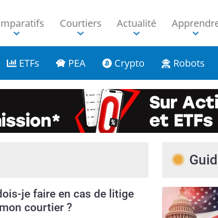
mparatifs
Courtiers
Actualité
Apprendr
ETFs
PEA
Crypto
Robots
Guid
ois-je faire en cas de litige
mon courtier ?