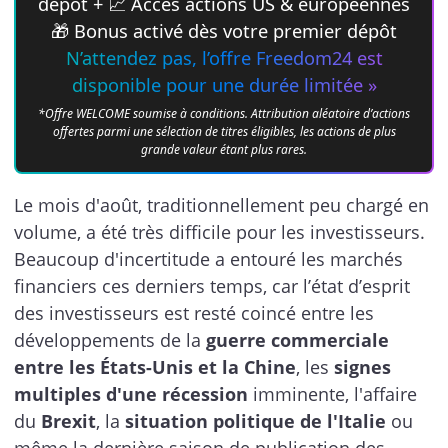
dépôt + 📈 Accès actions US & européennes
🎁 Bonus activé dès votre premier dépôt
N’attendez pas, l’offre Freedom24 est
disponible pour une durée limitée »
*Offre WELCOME soumise à conditions. Attribution aléatoire d’actions
offertes parmi une sélection de titres éligibles, les actions de plus
grande valeur étant plus rares.
Le mois d'août, traditionnellement peu chargé en
volume, a été très difficile pour les investisseurs.
Beaucoup d'incertitude a entouré les marchés
financiers ces derniers temps, car l’état d’esprit
des investisseurs est resté coincé entre les
développements de la
guerre commerciale
entre les États-Unis et la Chine
, les
signes
multiples d'une récession
imminente, l'affaire
du
Brexit
, la
situation politique de l'Italie
ou
même la dernière saison de publication des