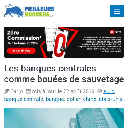
Les banques centrales
comme bouées de sauvetage
Carlo
mis à jour le 22 août 2019
euro
,
banque centrale
,
banque
,
dollar
,
chine
,
etats-unis