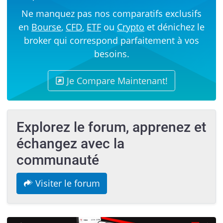
Ne manquez pas nos comparatifs exclusifs
en
Bourse
,
CFD
,
ETF
ou
Crypto
et dénichez le
broker qui correspond parfaitement à vos
besoins.
Je Compare Maintenant!
Explorez le forum, apprenez et
échangez avec la
communauté
Visiter le forum