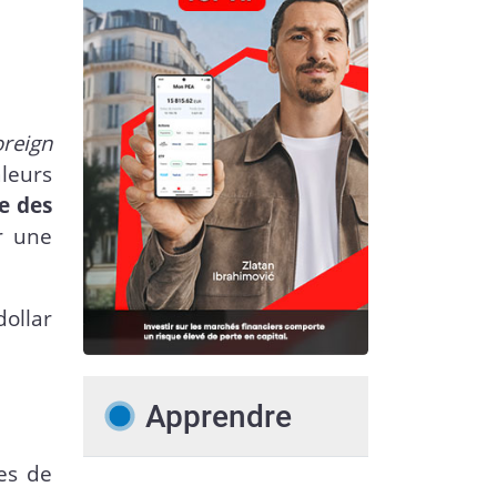
oreign
leurs
e des
r une
ollar
Apprendre
es de