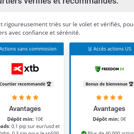
urtiers vérifiés et recommandés:
t rigoureusement triés sur le volet et vérifiés, pou
ers avec confiance et sérénité.
 Actions sans commission
🥉 Accès actions US
Courtier recommandé 🏆
Bonus de bienvenue 🏆
Avantages
Avantages
Dépôt min:
10€
Dépôt min:
0€
eads
: 0,1 pip sur eur/usd et
/gbp, 0,3 pip pour le sp500
Plus de 40 000 actio