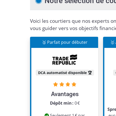
Notre sélection de co
Voici les courtiers que nos experts on
vous guider vers vos objectifs financi
🥈 Parfait pour débuter
🥇
DCA automatisé disponible 🏆
Avantages
Dépôt min :
0 €
Spr
Seulement 1 € par
eur