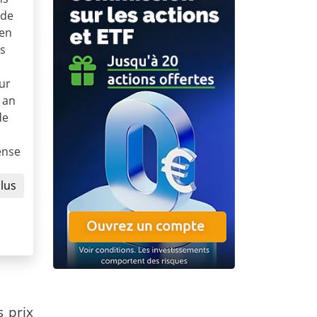
nde
 en
es
ur
 an
de
S
ense
plus
s prix