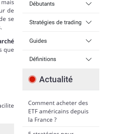
 mais
Débutants
eur de
 de se
Stratégies de trading
s.
rché
Guides
s que
Définitions
Actualité
Comment acheter des
cilite
ETF américains depuis
la France ?
5 stratégies pour