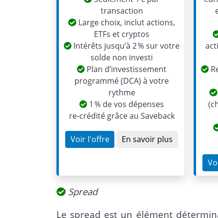
transaction
Large choix, inclut actions,
ETFs et cryptos
Intérêts jusqu’à 2 % sur votre
act
solde non investi
Plan d’investissement
Re
programmé (DCA) à votre
rythme
1 % de vos dépenses
(c
re‑crédité grâce au Saveback
Voir l'offre
En savoir plus
Voi
Spread
Le spread est un élément déterminan