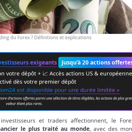
ding du Forex ? Définitions et explications
estisseurs exigeants
Jusqu’à 20 actions offerte
elon votre dépôt + 📈 Accès actions US & européenn
ctivé dès votre premier dépôt
edom24 est disponible pour une durée limitée »
e d’actions offertes parmi une sélection de titres éligibles, les actions de plus gr
valeur étant plus rares.
 investisseurs et traders affectionnent, le Fore
nancier le plus traité au monde
, avec des mon