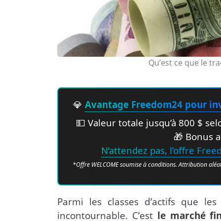
Qu’est ce que le tra
💎
Avantage Freedom24 pour inv
💵 Valeur totale jusqu’à 800 $ s
🎁 Bonus a
N’attendez pas, l’offre Fre
*Offre WELCOME soumise à conditions. Attribution aléatoir
Parmi les classes d’actifs que les
incontournable. C’est
le marché fi