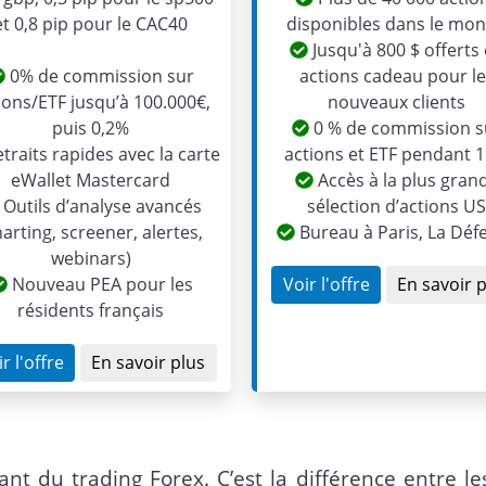
et 0,8 pip pour le CAC40
disponibles dans le mo
Jusqu'à 800 $ offerts
0% de commission sur
actions cadeau pour l
ions/ETF jusqu’à 100.000€,
nouveaux clients
puis 0,2%
0 % de commission s
traits rapides avec la carte
actions et ETF pendant 1
eWallet Mastercard
Accès à la plus gran
Outils d’analyse avancés
sélection d’actions U
harting, screener, alertes,
Bureau à Paris, La Déf
webinars)
Nouveau PEA pour les
Voir l'offre
En savoir 
résidents français
r l'offre
En savoir plus
t du trading Forex. C’est la différence entre le