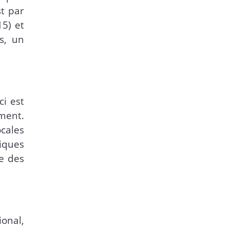
st par
15) et
s, un
ci est
ment.
ocales
iques
le des
ional,