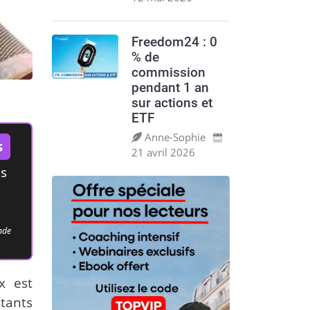
Freedom24 : 0
% de
commission
pendant 1 an
sur actions et
ETF
Anne‑Sophie
s
21 avril 2026
es
ande
x est
tants