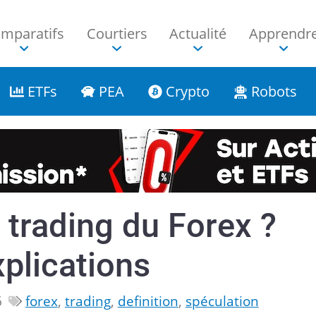
mparatifs
Courtiers
Actualité
Apprendr
ETFs
PEA
Crypto
Robots
 trading du Forex ?
xplications
6
forex
,
trading
,
definition
,
spéculation