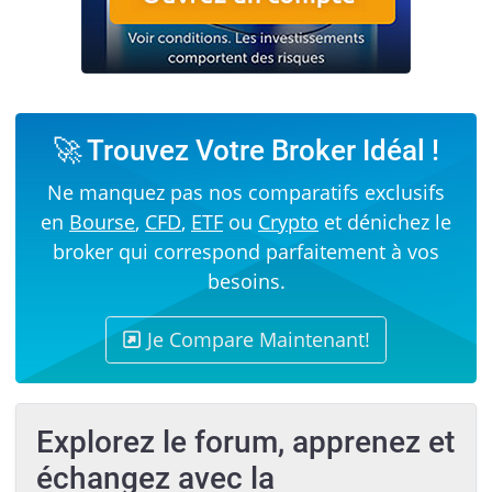
🚀 Trouvez Votre Broker Idéal !
Ne manquez pas nos comparatifs exclusifs
en
Bourse
,
CFD
,
ETF
ou
Crypto
et dénichez le
broker qui correspond parfaitement à vos
besoins.
Je Compare Maintenant!
Explorez le forum, apprenez et
échangez avec la