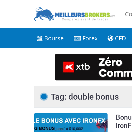
Co
Bourse
Forex
CFD
Tag: double bonus
Bonus
Iron