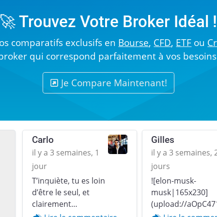
🚀 Trouvez Votre Broker Idéal 
s comparatifs exclusifs en
Bourse
,
CFD
,
ETF
ou
C
broker qui correspond parfaitement à vos besoins
Je Compare Maintenant!
Carlo
Gilles
il y a 3 semaines, 1
il y a 3 semaines, 
jour
jours
T’inquiète, tu es loin
![elon-musk-
Previous
d’être le seul, et
musk|165x230]
clairement…
(upload://aOpC47