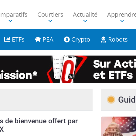
mparatifs
Courtiers
Actualité
Apprendr
ETFs
PEA
Crypto
Robots
Guid
 de bienvenue offert par
FX