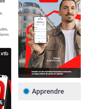
 de
e,
udes,
laires
Apprendre