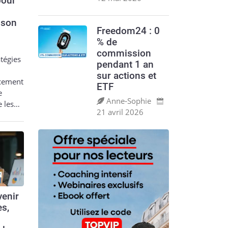
pour
 son
Freedom24 : 0
% de
commission
tégies
pendant 1 an
sur actions et
acement
ETF
e
Anne‑Sophie
e les…
21 avril 2026
enir
es,