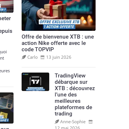
eter
epuis
Offre de bienvenue XTB : une
action Nike offerte avec le
code TOPVIP
quoi
Carlo
13 juin 2026
nt
leures
TradingView
débarque sur
XTB : découvrez
l’une des
meilleures
plateformes de
trading
Anne‑Sophie
12 mai 2026