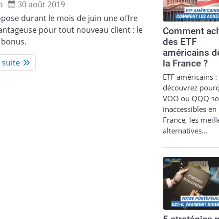
o
30 août 2019
opose durant le mois de juin une offre
antageuse pour tout nouveau client : le
Comment ach
 bonus.
des ETF
américains d
a suite
la France ?
ETF américains :
découvrez pour
VOO ou QQQ so
inaccessibles en
France, les meil
alternatives…