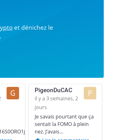
!
rypto
et dénichez le
.
PigeonDuCAC
2
il y a 3 semaines, 2
jours
Je savais pourtant que ça
Next
sentait la FOMO à plein
16S0ORO1jp379u2YZgqr1.gif)
nez. J’avais…