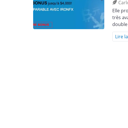
Carl
Elle pr
très av
double
Lire l