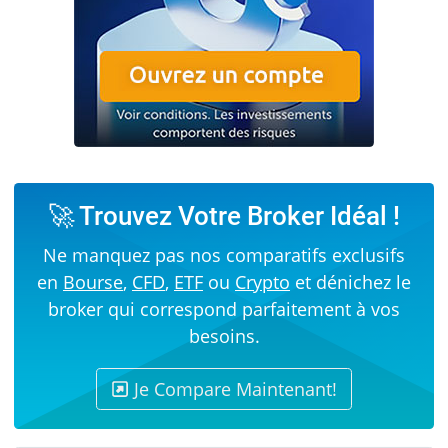
🚀 Trouvez Votre Broker Idéal !
Ne manquez pas nos comparatifs exclusifs
en
Bourse
,
CFD
,
ETF
ou
Crypto
et dénichez le
broker qui correspond parfaitement à vos
besoins.
Je Compare Maintenant!