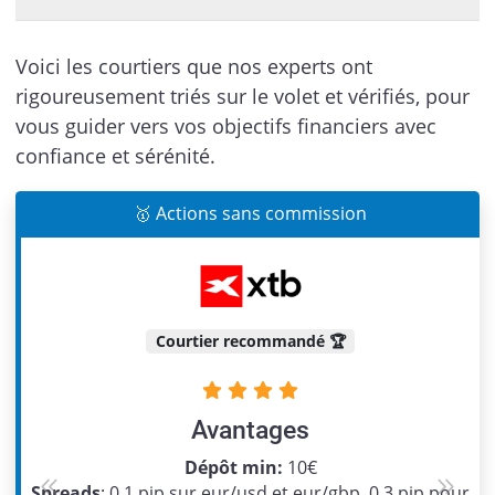
Voici les courtiers que nos experts ont
rigoureusement triés sur le volet et vérifiés, pour
vous guider vers vos objectifs financiers avec
confiance et sérénité.
🥇 Actions sans commission
Courtier recommandé 🏆
Avantages
Dépôt min:
10€
Spreads
: 0,1 pip sur eur/usd et eur/gbp, 0,3 pip pour