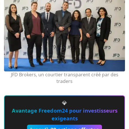
JFD Brokers, un courtier transparent créé par des
traders
💎
Avantage Freedom24 pour investisseurs
exigeants