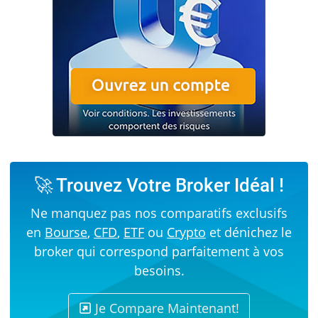
🚀 Trouvez Votre Broker Idéal !
Ne manquez pas nos comparatifs exclusifs
en
Bourse
,
CFD
,
ETF
ou
Crypto
et dénichez le
broker qui correspond parfaitement à vos
besoins.
Je Compare Maintenant!