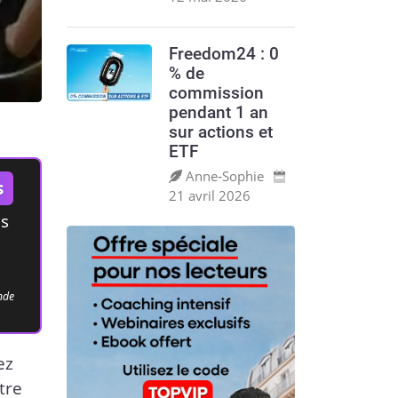
Freedom24 : 0
% de
commission
pendant 1 an
sur actions et
ETF
Anne‑Sophie
s
21 avril 2026
es
ande
ez
tre