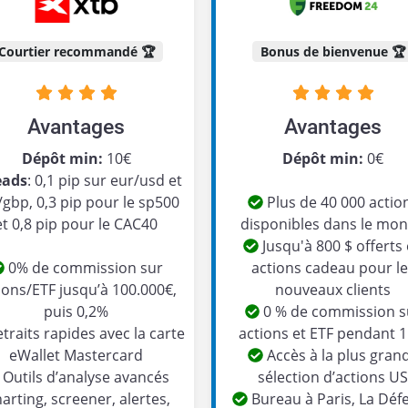
Courtier recommandé 🏆
Bonus de bienvenue 🏆
Avantages
Avantages
Dépôt min:
10€
Dépôt min:
0€
eads
: 0,1 pip sur eur/usd et
/gbp, 0,3 pip pour le sp500
Plus de 40 000 actio
et 0,8 pip pour le CAC40
disponibles dans le mo
Jusqu'à 800 $ offerts
0% de commission sur
actions cadeau pour l
ions/ETF jusqu’à 100.000€,
nouveaux clients
puis 0,2%
0 % de commission s
traits rapides avec la carte
actions et ETF pendant 1
eWallet Mastercard
Accès à la plus gran
Outils d’analyse avancés
sélection d’actions U
harting, screener, alertes,
Bureau à Paris, La Déf