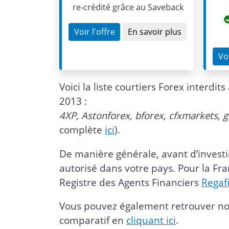
re‑crédité grâce au Saveback
Voir l'offre
En savoir plus
Voi
Voici la liste courtiers Forex interd
2013 :
4XP, Astonforex, bforex, cfxmarkets, g
complète
ici
).
De manière générale, avant d’investir
autorisé dans votre pays. Pour la Fran
Registre des Agents Financiers
Regaf
Vous pouvez également retrouver not
comparatif en
cliquant ici
.