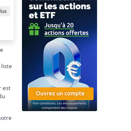
plus
re
liste
r est
 du
notre