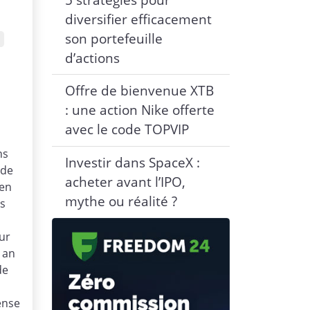
diversifier efficacement
son portefeuille
d’actions
Offre de bienvenue XTB
: une action Nike offerte
avec le code TOPVIP
ns
Investir dans SpaceX :
nde
acheter avant l’IPO,
 en
mythe ou réalité ?
es
ur
 an
de
S
ense