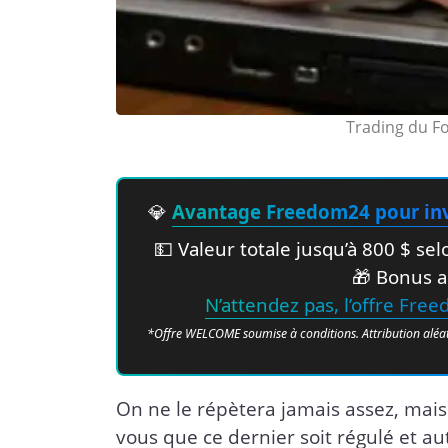
Trading du Fo
💎
Avantage Freedom24 pour inv
💵 Valeur totale jusqu’à 800 $ s
🎁 Bonus a
N’attendez pas, l’offre Fre
*Offre WELCOME soumise à conditions. Attribution aléatoir
On ne le répètera jamais assez, mais l
vous que ce dernier soit régulé et au