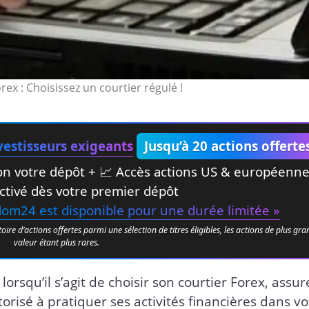
rex : Choisissez un courtier régulé !
estisseurs exigeants
Jusqu’à 20 actions offerte
elon votre dépôt + 📈 Accès actions US & européenn
ctivé dès votre premier dépôt
edom24 est disponible pour une durée limitée »
e d’actions offertes parmi une sélection de titres éligibles, les actions de plus gr
valeur étant plus rares.
orsqu’il s’agit de choisir son courtier Forex, assur
torisé à pratiquer ses activités financières dans vo