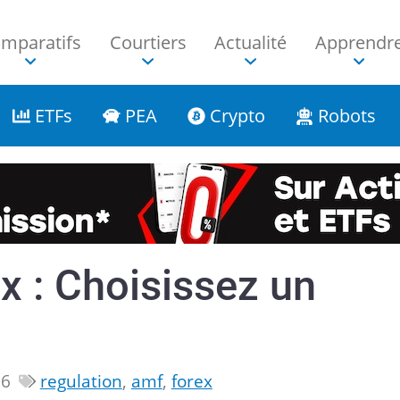
mparatifs
Courtiers
Actualité
Apprendr
ETFs
PEA
Crypto
Robots
x : Choisissez un
!
16
regulation
,
amf
,
forex