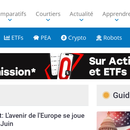
mparatifs
Courtiers
Actualité
Apprendr
ETFs
PEA
Crypto
Robots
Guid
t: L'avenir de l'Europe se joue
 Juin