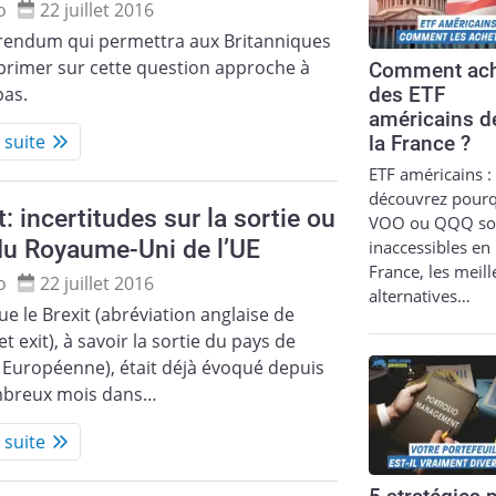
o
22 juillet 2016
érendum qui permettra aux Britanniques
primer sur cette question approche à
Comment ach
pas.
des ETF
américains d
a suite
la France ?
ETF américains :
découvrez pour
t: incertitudes sur la sortie ou
VOO ou QQQ so
du Royaume-Uni de l’UE
inaccessibles en
France, les meil
o
22 juillet 2016
alternatives…
ue le Brexit (abréviation anglaise de
et exit), à savoir la sortie du pays de
 Européenne), était déjà évoqué depuis
breux mois dans…
a suite