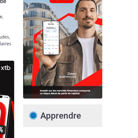
 de
e,
udes,
laires
Apprendre