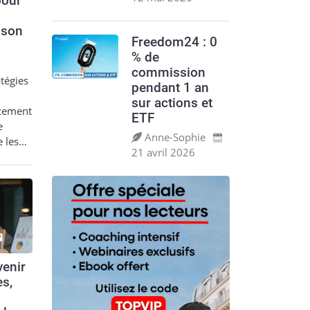
pour
 son
Freedom24 : 0
% de
commission
tégies
pendant 1 an
sur actions et
acement
ETF
e
Anne‑Sophie
e les…
21 avril 2026
enir
es,