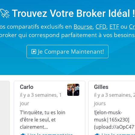
🚀 Trouvez Votre Broker Idéal 
s comparatifs exclusifs en
Bourse
,
CFD
,
ETF
ou
C
broker qui correspond parfaitement à vos besoins
Je Compare Maintenant!
Carlo
Gilles
il y a 3 semaines, 1
il y a 3 semaines, 
jour
jours
T’inquiète, tu es loin
![elon-musk-
Previous
d’être le seul, et
musk|165x230]
clairement…
(upload://aOpC47