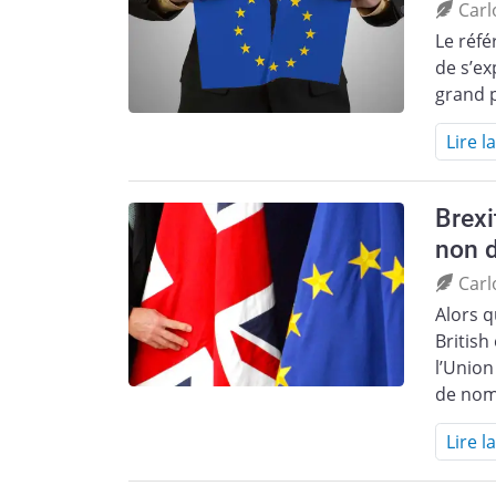
Carl
Le réf
de s’ex
grand 
Lire l
Brexi
non 
Carl
Alors q
British 
l’Union
de nom
Lire l