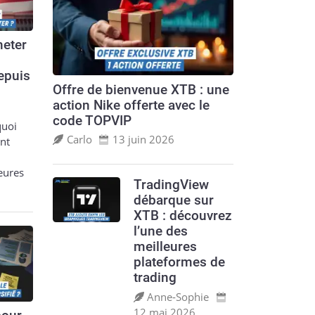
eter
epuis
Offre de bienvenue XTB : une
action Nike offerte avec le
code TOPVIP
quoi
Carlo
13 juin 2026
nt
leures
TradingView
débarque sur
XTB : découvrez
l’une des
meilleures
plateformes de
trading
Anne‑Sophie
12 mai 2026