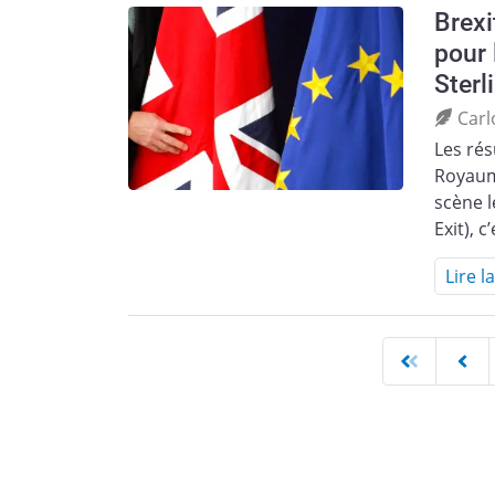
Brexi
pour 
Sterl
Carl
Les rés
Royaum
scène l
Exit), c
Lire l