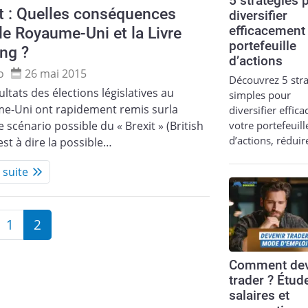
5 stratégies 
t : Quelles conséquences
diversifier
le Royaume-Uni et la Livre
efficacement
portefeuille
ing ?
d’actions
o
26 mai 2015
Découvrez 5 stra
ultats des élections législatives au
simples pour
e-Uni ont rapidement remis surla
diversifier effic
votre portefeuill
e scénario possible du « Brexit » (British
d’actions, réduir
’est à dire la possible…
a suite
1
2
Comment dev
trader ? Étud
salaires et