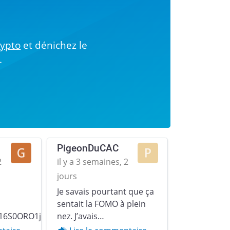
!
rypto
et dénichez le
.
PigeonDuCAC
2
il y a 3 semaines, 2
jours
Je savais pourtant que ça
Next
sentait la FOMO à plein
16S0ORO1jp379u2YZgqr1.gif)
nez. J’avais…